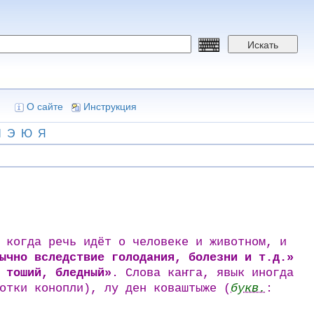
Искать
О сайте
Инструкция
Ш
Э
Ю
Я
 когда речь идёт о человеке и животном, и
ычно вследствие голодания, болезни и т.д.»
 тоший, бледный»
. Слова каҥга, явык иногда
отки конопли), лу ден коваштыже (
букв.
: