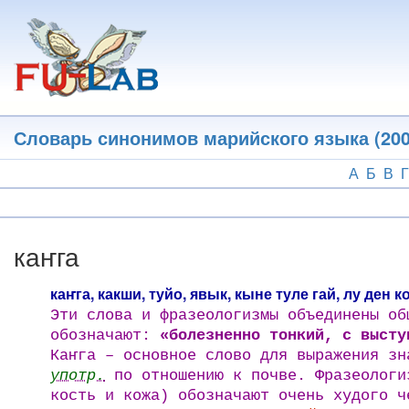
Перейти
к
основному
содержанию
Словарь синонимов марийского языка (200
А
Б
В
Г
каҥга
каҥга, какши, туйо, явык, кыне туле гай, лу ден
Эти слова и фразеологизмы объединены о
обозначают:
«болезненно тонкий, с высту
Каҥга – основное слово для выражения з
употр.
по отношению к почве. Фразеологи
кость и кожа) обозначают очень худого ч