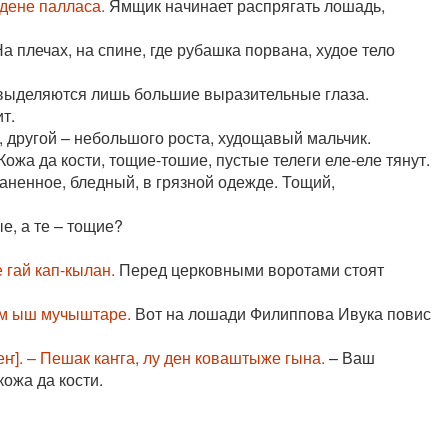
дене палласа.
Ямщик начинает распрягать лошадь,
а плечах, на спине, где рубашка порвана, худое тело
 выделяются лишь большие выразительные глаза.
т.
 другой – небольшого роста, худощавый мальчик.
ожа да кости, тощие-тошие, пустые телеги еле-еле тянут.
аненное, бледный, в грязной одежде. Тощий,
е, а те – тощие?
 гай кап-кылан.
Перед церковными воротами стоят
ым ыш мучыштаре.
Вот на лошади Филиппова Ивука повис
]. – Пешак каҥга, лу ден коваштыже гына.
– Ваш
кожа да кости.