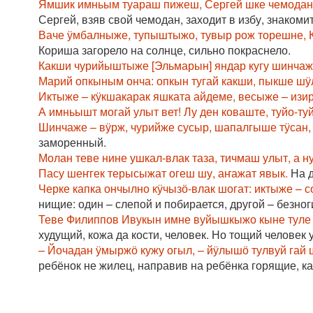
Ямшик имньым туараш пижеш, Сергей шке чемоданжы
Сергей, взяв свой чемодан, заходит в избу, знакоми
Ваче ӱмбалныже, тупыштыжо, тувыр рож торешне, К
Кориша загорело на солнце, сильно покраснело.
Какши чурийыштыже [Эльмарын] яндар кугу шинча
Марий опкыным онча: опкын тугай какши, пыкше шӱ
Иктыже – кӱкшакарак яшката айдеме, весыже – изир
А имньышт могай улыт вет! Лу ден коваште, туйо-т
Шинчаже – вӱрж, чурийже сусыр, шапалгыше тӱсан,
заморенный.
Молан теве нине ушкал-влак таза, тичмаш улыт, а 
Пасу шеҥгек терысыжат огеш шу, аҥажат явык.
На д
Черке капка ончылно кӱчызӧ-влак шогат: иктыже – 
нищие: один – слепой и побирается, другой – безноги
Теве Филиппов Ивукын имне вуйышкыжо кыне туле 
худущий, кожа да кости, человек. Но тощий человек 
– Йочадан ӱмыржӧ кужу огыл, – йӱлышӧ тулвуй гай 
ребёнок не жилец, направив на ребёнка горящие, как 