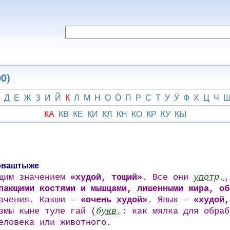
0)
Д
Е
Ж
З
И
Й
К
Л
М
Н
О
Ӧ
П
Р
С
Т
У
Ӱ
Ф
Х
Ц
Ч
КА
КВ
КЕ
КИ
КЛ
КН
КО
КР
КУ
КЫ
 коваштыже
бщим значением
«худой, тощий»
. Все они
употр.
,
пающими костями и мышцами, лишенными жира, об
начения. Какши –
«очень худой»
. Явык –
«худой,
змы кыне туле гай (
букв.
: как мялка для обраб
еловека или животного.