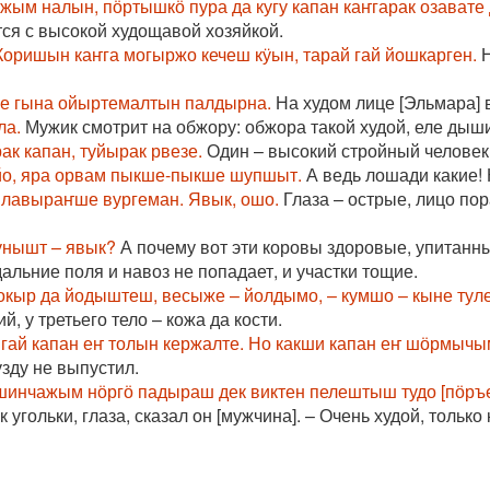
м налын, пӧртышкӧ пура да кугу капан каҥгарак озавате 
тся с высокой худощавой хозяйкой.
оришын каҥга могыржо кечеш кӱын, тарай гай йошкарген.
Н
же гына ойыртемалтын палдырна.
На худом лице [Эльмара]
ла.
Мужик смотрит на обжору: обжора такой худой, еле дыши
ак капан, туйырак рвезе.
Один – высокий стройный человек,
уйо, яра орвам пыкше-пыкше шупшыт.
А ведь лошади какие! К
 лавыраҥше вургеман. Явык, ошо.
Глаза – острые, лицо пор
нунышт – явык?
А почему вот эти коровы здоровые, упитанны
альние поля и навоз не попадает, и участки тощие.
сокыр да йодыштеш, весыже – йолдымо, – кумшо – кыне туле
й, у третьего тело – кожа да кости.
гай капан еҥ толын кержалте. Но какши капан еҥ шӧрмыч
узду не выпустил.
шинчажым нӧргӧ падыраш дек виктен пелештыш тудо [пӧръеҥ
угольки, глаза, сказал он [мужчина]. – Очень худой, только 