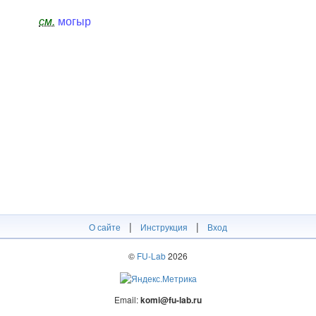
см.
могыр
|
|
О сайте
Инструкция
Вход
©
FU-Lab
2026
Email:
komi@fu-lab.ru