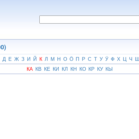
0)
Д
Е
Ж
З
И
Й
К
Л
М
Н
О
Ӧ
П
Р
С
Т
У
Ӱ
Ф
Х
Ц
Ч
КА
КВ
КЕ
КИ
КЛ
КН
КО
КР
КУ
КЫ