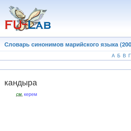
Перейти
к
основному
содержанию
Словарь синонимов марийского языка (200
А
Б
В
Г
кандыра
см.
керем