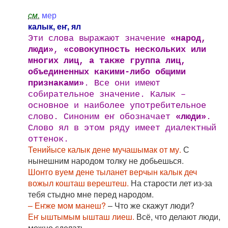
см.
мер
калык, еҥ, ял
Эти слова выражают значение
«народ,
люди»
,
«совокупность нескольких или
многих лиц, а также группа лиц,
объединенных какими-либо общими
признаками»
. Все они имеют
собирательное значение. Калык –
основное и наиболее употребительное
слово. Синоним еҥ обозначает
«люди»
.
Слово ял в этом ряду имеет диалектный
оттенок.
Тенийысе калык дене мучашымак от му.
С
нынешним народом толку не добьешься.
Шоҥго вуем дене тыланет верчын калык деч
вожыл кошташ верештеш.
На старости лет из-за
тебя стыдно мне перед народом.
– Еҥже мом манеш?
– Что же скажут люди?
Еҥ ыштымым ышташ лиеш.
Всё, что делают люди,
можно сделать.