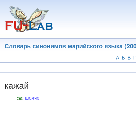
Перейти
к
основному
содержанию
Словарь синонимов марийского языка (200
А
Б
В
Г
кажай
см.
шояче