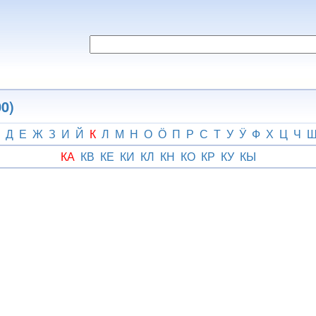
0)
Д
Е
Ж
З
И
Й
К
Л
М
Н
О
Ӧ
П
Р
С
Т
У
Ӱ
Ф
Х
Ц
Ч
КА
КВ
КЕ
КИ
КЛ
КН
КО
КР
КУ
КЫ