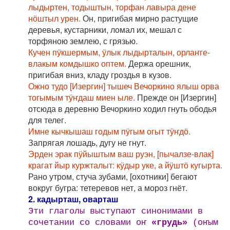
лыдыртен, тодыштын, торфан лавыра дене
нӧштыл урен.
Он, пригибая мирно растущие
деревья, кустарники, ломал их, мешал с
торфяною землею, с грязью.
Кучен пӱкшермым, ӱлык лыдырталын, орлаҥге-
влакым комдышко оптем.
Держа орешник,
пригибая вниз, кладу гроздья в кузов.
Ожно тудо [Изергин] тышеч Вечоркино ялыш орва
тогымым тӱҥдаш миен ыле.
Прежде он [Изергин]
отсюда в деревню Вечоркино ходил гнуть ободья
для телег.
Имне кычкышаш годым пӱгым огыт тӱҥдӧ.
Запрягая лошадь, дугу не гнут.
Эрден эрак пӱйыштым ваш руэн, [пычалзе-влак]
крагат йыр куржталыт: кӱдыр уке, а йӱштӧ кугырта.
Рано утром, стуча зубами, [охотники] бегают
вокруг бугра: тетеревов нет, а мороз гнёт.
2. кадырташ, оварташ
Эти глаголы выступают синонимами в
сочетании со словами оҥ
«грудь»
(оҥым