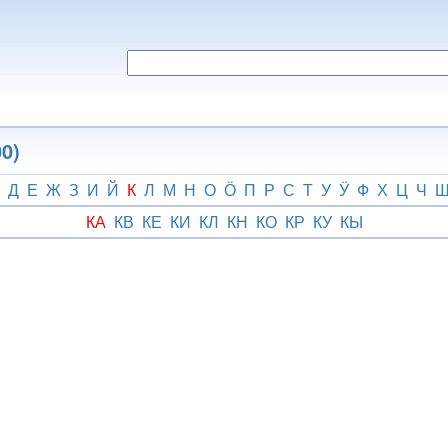
0)
Д
Е
Ж
З
И
Й
К
Л
М
Н
О
Ӧ
П
Р
С
Т
У
Ӱ
Ф
Х
Ц
Ч
КА
КВ
КЕ
КИ
КЛ
КН
КО
КР
КУ
КЫ