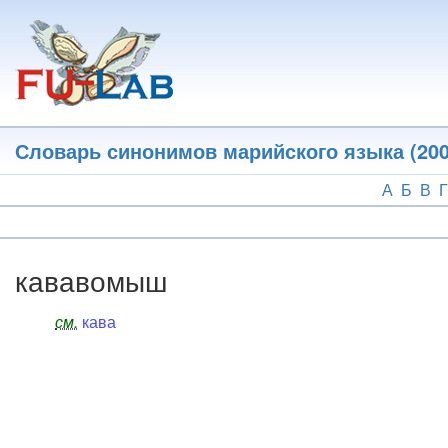
Перейти
к
основному
содержанию
Словарь синонимов марийского языка (200
А
Б
В
Г
кававомыш
см.
кава