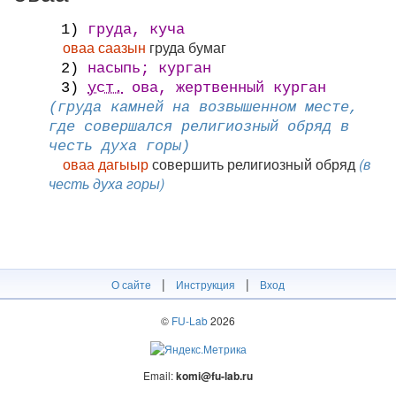
1)
груда, куча
оваа саазын
груда бумаг
2)
насыпь; курган
3)
уст.
ова, жертвенный курган
(груда камней на возвышенном месте,
где совершался религиозный обряд в
честь духа горы)
оваа дагыыр
совершить религиозный обряд
(в
честь духа горы)
|
|
О сайте
Инструкция
Вход
©
FU-Lab
2026
Email:
komi@fu-lab.ru