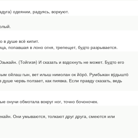
дуга) одеянии, радуясь, воркуют.
олый.
 в душе всё кипит.
, попавшая в лоно огня, трепещет, будто разрывается.
ыкайн. (Тойгизя) И сказать и вздохнуть не может. Будто его
ым ойлаш гын, вет илыш нимолан ок йӧрӧ. Румбыкан вӱдыштӧ
в душе червь ползает, как пиявка. Если правду сказать, ведь
онучи обмотала вокруг ног, точно бочоночек.
айн. Они умываются, толкают друг друга, смеются или