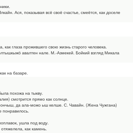
чики.
айн. Ася, показывая всё своё счастье, смеётся, как доселе
как глаза прожившего свою жизнь старого человека.
лтышкыжӧ авалтен нале. М.-Азмекей. Бойкий взгляд Микала
как на базаре.
ыла похожа на тыкву.
лия) смотрится прямо как солнце.
нчыш, да ала-можо ыш келше. С. Чавайн. (Жена Чужгана)
не понравилось.
оплавок, ушла под воду.
отяжелела, как камень.