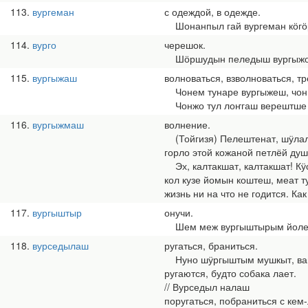
113
вургеман
с одеждой, в одежде.
Шонанпыл гай вургеман кӧгӧрче
114
вурго
черешок.
Шӧршудын пеледыш вургыжо пуч
115
вургыжаш
волноваться, взволноваться, тр
Чонем тунаре вургыжеш, чоныш
Чонжо тул лоҥгаш верештше ка
116
вургыжмаш
волнение.
(Тойгизя) Пелештенат, шӱлалте
горло этой кожаной петлёй душ
Эх, калтакшат, калтакшат! Кӱ
кол кузе йомын коштеш, меат ту
жизнь ни на что не годится. Ка
117
вургыштыр
онучи.
Шем меж вургыштырым йолешыж
118
вурседылаш
ругаться, браниться.
Нуно шӱргыштым мушкыт, ваш-в
ругаются, будто собака лает.
// Вурседыл налаш
поругаться, побраниться с кем-