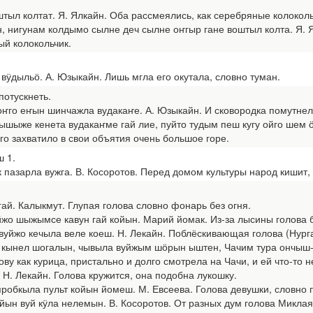
ыл колтат. Я. Ялкайн. Оба рассмеялись, как серебряные колоколь
игунам колдымо сылне деч сылне оҥгыр гане воштыл колта. Я. Ялк
й колокольчик.
ӱдыльӧ. А. Юзыкайн. Лишь мгла его окутала, словно туман.
потускнеть.
 еҥын шинчажла вудакаҥе. А. Юзыкайн. И сковородка помутнела, 
же кенета вудакаҥме гай лие, пуйто тудым пеш кугу ойго шем ӧ
его захватило в свои объятия очень большое горе.
ш 1.
азарла вужга. В. Косоротов. Перед домом культуры народ кишит, 
. Калыкмут. Глупая голова словно фонарь без огня.
 шыжымсе кавун гай койын. Марий йомак. Из-за лысины голова б
жо кечыла веле коеш. Н. Лекайн. Поблёскивающая голова (Нурга
кынел шогалын, чывыла вуйжым шӧрын ыштен, Чачим тура ончыш-о
лову как курица, пристально и долго смотрела на Чачи, и ей что-то 
. Лекайн. Голова кружится, она подобна лукошку.
бкыла пульт койын йомеш. М. Евсеева. Голова девушки, словно п
вуй кӱла нелемын. В. Косоротов. От разных дум голова Миклая 