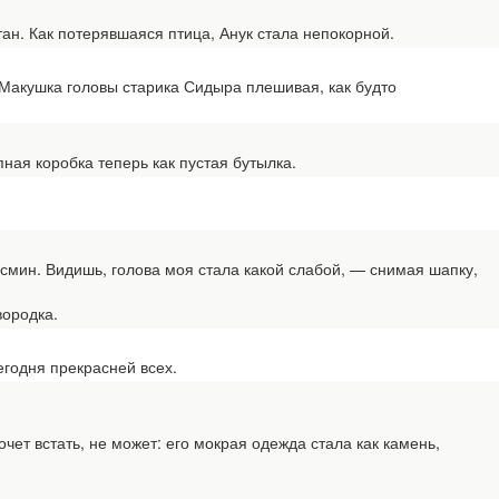
. Как потерявшаяся птица, Анук стала непокорной.
Макушка головы старика Сидыра плешивая, как будто
ная коробка теперь как пустая бутылка.
ин. Видишь, голова моя стала какой слабой, — снимая шапку,
вородка.
егодня прекрасней всех.
ет встать, не может: его мокрая одежда стала как камень,