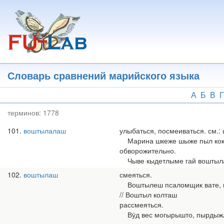
Перейти
к
основному
содержанию
Словарь сравнений марийского языка
А
Б
В
Г
терминов:
1778
101
воштылалаш
улыбаться, посмеиваться. см.
Марина шкеже шыже пыл кокла
обворожительно.
Чыве кыдетлыме гай воштылале
102
воштылаш
смеяться.
Воштылеш псаломщик вате, коя
// Воштыл колташ
рассмеяться.
Вӱд вес могырышто, пырдыжла 