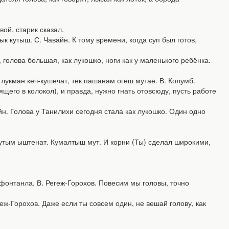
ой, старик сказал.
утыш. С. Чавайн. К тому времени, когда суп был готов,
 голова большая, как лукошко, ноги как у маленького ребёнка.
укман кеч-кушечат, тек пашанам огеш мутае. В. Колумб.
нящего в колокол), и правда, нужно гнать отовсюду, пусть работе
н. Голова у Танилихи сегодня стала как лукошко. Один одно
ым ыштенат. Кумалтыш мут. И корни (Ты) сделал широкими,
онтанла. В. Регеж-Горохов. Повесим мы головы, точно
еж-Горохов. Даже если ты совсем один, не вешай голову, как