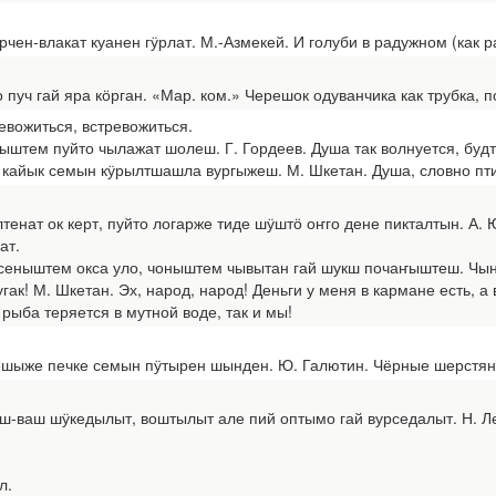
н-влакат куанен гӱрлат. М.-Азмекей. И голуби в радужном (как ра
 гай яра кӧрган. «Мар. ком.» Черешок одуванчика как трубка, п
евожиться, встревожиться.
тем пуйто чылажат шолеш. Г. Гордеев. Душа так волнуется, будто
йык семын кӱрылтшашла вургыжеш. М. Шкетан. Душа, словно птица
нат ок керт, пуйто логарже тиде шӱштӧ оҥго дене пикталтын. А. Юз
ат.
сеныштем окса уло, чоныштем чывытан гай шукш почаҥыштеш. Чын
гак! М. Шкетан. Эх, народ, народ! Деньги у меня в кармане есть, а 
к рыба теряется в мутной воде, так и мы!
е печке семын пӱтырен шынден. Ю. Галютин. Чёрные шерстяные 
аш шӱкедылыт, воштылыт але пий оптымо гай вурседалыт. Н. Лек
л.