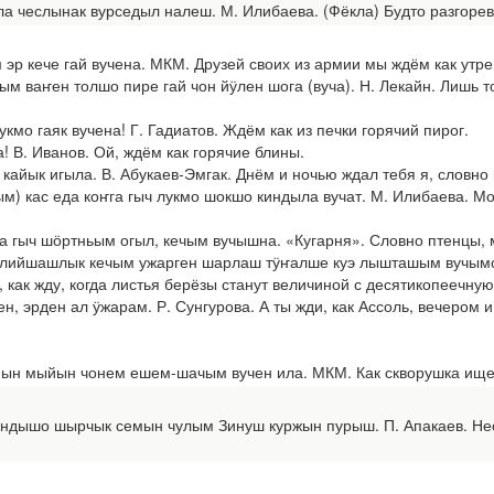
чеслынак вурседыл налеш. М. Илибаева. (Фёкла) Будто разгоревш
кече гай вучена. МКМ. Друзей своих из армии мы ждём как утре
 ваҥен толшо пире гай чон йӱлен шога (вуча). Н. Лекайн. Лишь то
о гаяк вучена! Г. Гадиатов. Ждём как из печки горячий пирог.
 В. Иванов. Ой, ждём как горячие блины.
айык игыла. В. Абукаев-Эмгак. Днём и ночью ждал тебя я, словно 
кас еда коҥга гыч лукмо шокшо киндыла вучат. М. Илибаева. Моло
гыч шӧртньым огыл, кечым вучышна. «Кугарня». Словно птенцы, мы
ийшашлык кечым ужарген шарлаш тӱҥалше куэ лышташым вучымо с
е, как жду, когда листья берёзы станут величиной с десятикопеечну
н, эрден ал ӱжарам. Р. Сунгурова. А ты жди, как Ассоль, вечером 
мыйын чонем ешем-шачым вучен ила. МКМ. Как скворушка ищет че
шо шырчык семын чулым Зинуш куржын пурыш. П. Апакаев. Неожи