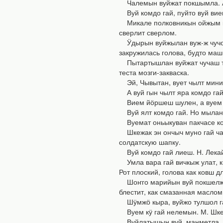
Чалемын вуйжат покшымла. А. Ю
Вуй комдо гай, пуйто вуй вием
Микале полковникын ойжым кол
сверлит сверлом.
Ӱдырын вуйжылан вуж-ж чучо, 
закружилась голова, будто маш
Пытартышлан вуйжат чучаш тӱҥ
теста мозги-закваска.
Эй, Чывытан, вует чылт министр
А вуй гын чылт яра комдо гай
Вием йӧршеш шулен, а вуем нел
Вуй ялт комдо гай. Но мыланн
Вуемат оньыкуван пакчасе ковы
Шкежак эн ончыч муно гай чар
солдатскую шапку.
Вуй комдо гай лиеш. Н. Лекайн
Умла вара гай вичкыж улат, кы
Рот плоский, голова как ковш д
Шоҥго марийын вуй покшелже ч
блестит, как смазанная маслом
Шӱмжӧ кыра, вуйжо тулшол гай 
Вуем кӱ гай нелемын. М. Шкет
Вуйлатышын вуй, манметла, та