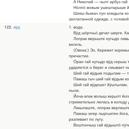
А Николай — чылт арбуз гай ты
Нӧлпӧ вожым ушештарыше йошк
Шикш йымач пун комдыла койшо
заплатанной одежде, с головой
122
вӱд
1. вода.
Вӱд шӧртньӧ дечат шерге. Кал
Лопрак верыште нугыдо лавыран
кисель.
(Овока:) Эх, Керемет коремыс
причастие.
Ӧран гай нугыдо вӱд серыш тол
ударяется о берег и смывает н
Ший гай вӱдым подылам — тамж
Памаш гыч ший гай вӱдым кошт
Ший гай вӱдешет йӱштылам, чыл
пыли.
Йоча-влак волыш керылт йогышо
стремительно лилась в колоду 
Лакылаште, лопрак верлаште е
Памаш эҥер лыргыктен йога, ш
разливает по лугу.
Воштончыш гай вӱдыштӧ пӱтынь 