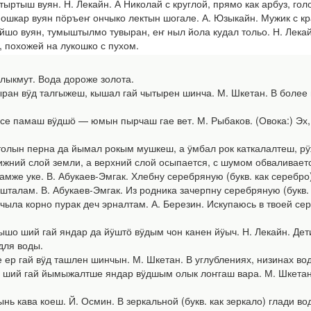
ртыш вуян. Н. Лекайн. А Николай с круглой, прямо как арбуз, гол
ар вуян пӧръеҥ ончыко лектын шогале. А. Юзыкайн. Мужик с кра
 вуян, тумыштылмо тувыран, еҥ ныл йола кудал тольо. Н. Лекайн
, похожей на лукошко с пухом.
ыкмут. Вода дороже золота.
 вӱд талгыжеш, кышал гай чытырен шинча. М. Шкетан. В более низ
е памаш вӱдшӧ — юмын пырчаш гае вет. М. Рыбаков. (Овока:) Эх,
ын перна да йымал рокым мушкеш, а ӱмбал рок каткалалтеш, рӱж д
ижний слой земли, а верхний слой осыпается, с шумом обваливает
е уке. В. Абукаев-Эмгак. Хлебну серебряную (букв. как серебро)
алам. В. Абукаев-Эмгак. Из родника зачерпну серебряную (букв. 
а корно пурак деч эрналтам. А. Березин. Искупаюсь в твоей сере
 ший гай яндар да йӱштӧ вӱдым чон канен йӱыч. Н. Лекайн. Дети 
для воды.
р гай вӱд ташлен шинчын. М. Шкетан. В углублениях, низинах вод
ий гай йымыжалтше яндар вӱдшым олык лоҥгаш вара. М. Шкетан. Ру
кава коеш. Й. Осмин. В зеркальной (букв. как зеркало) глади во