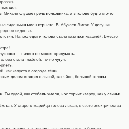
розок).
нных сил.
икале слушает речь полковника, а в голове будто кто-то
ыл сиденьыш миен керылте. В. Абукаев-Эмгак. У девушки
ереднее сиденье.
тин. Напоследок и голова стала казаться квашнёй. Вместо
стра!..
 лукошко — ничего не может придумать.
олова стала тяжёлой, точно чугун.
ерпеть.
, как капуста в огороде тёщи.
рвым делом стащил с лысой, как яйцо, большой головы
Ты худой, как стебель хмеля, нос торчит кверху, как у свиньи.
тан. У старого марийца голова лысая, в свете электричества
еля голова, как говорят, лысая как лоток, а борода —