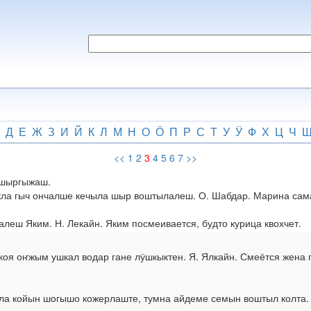
Д
Е
Ж
З
И
Й
К
Л
М
Н
О
Ӧ
П
Р
С
Т
У
Ӱ
Ф
Х
Ц
Ч
<<
1
2
3
4
5
6
7
>>
: шыргыжаш.
 гыч ончалше кечыла шыр воштылалеш. О. Шабдар. Марина сама, 
ш Яким. Н. Лекайн. Яким посмеивается, будто курица квохчет.
 оҥжым ушкал водар гане лӱшкыктен. Я. Ялкайн. Смеётся жена п
койын шогышо кожерлаште, тумна айдеме семын воштыл колта. Н. 