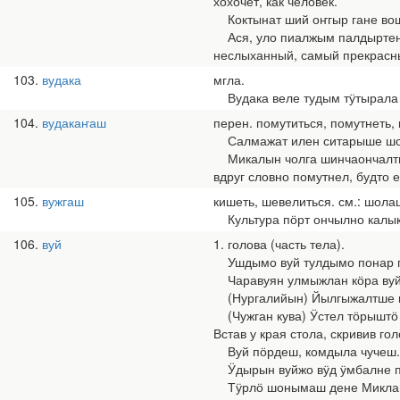
хохочет, как человек.
Коктынат ший оҥгыр гане вошт
Ася, уло пиалжым палдыртен, н
неслыханный, самый прекрасны
103
вудака
мгла.
Вудака веле тудым тӱтырала в
104
вудакаҥаш
перен. помутиться, помутнеть, 
Салмажат илен ситарыше шоҥго
Микалын чолга шинчаончалтышы
вдруг словно помутнел, будто 
105
вужгаш
кишеть, шевелиться. см.: шола
Культура пӧрт ончылно калык п
106
вуй
1. голова (часть тела).
Ушдымо вуй тулдымо понар гай
Чаравуян улмыжлан кӧра вуйжо
(Нургалийын) Йылгыжалтше вуй
(Чужган кува) Ӱстел тӧрыштӧ 
Встав у края стола, скривив го
Вуй пӧрдеш, комдыла чучеш. Н
Ӱдырын вуйжо вӱд ӱмбалне про
Тӱрлӧ шонымаш дене Миклайын 