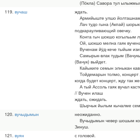
(Пӧкла) Савора тул ылыжмыла 
119
вучаш
ждать.
Армийыште улшо йолташнам эр 
Лач тудо гына (Акпай) шорыкым
подкарауливающий овечку.
Коҥга гыч шокшо когыльым лукм
Ой, шокшо мелна гаяк вучена!
Вученам йӱд-кече тыйым изи к
Самырык-влак тудым (Вачукым) 
(Вачук) выйдет.
Кайыкиге семын элныкан кава 
Тойдемарын толмо, концерт л
когда будет концерт, жду так ж
А тый Ассоль гаяк вучал касте
// Вучен илаш
ждать, ожидать.
Шырчык йылым кычалме семын 
120
вучыдымын
неожиданно.
Вучыдымын чевер шошым конды
Зинуш.
121
вуян
с головой.