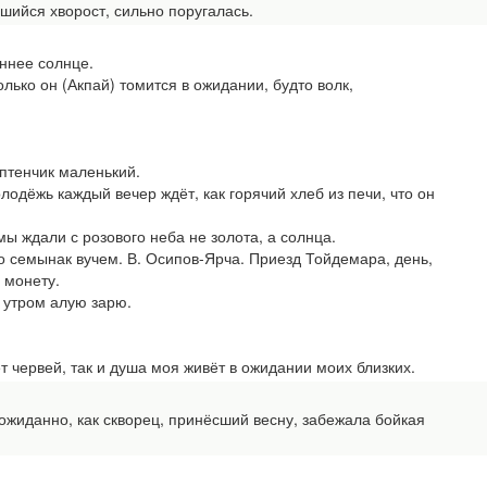
ийся хворост, сильно поругалась.
ннее солнце.
лько он (Акпай) томится в ожидании, будто волк,
птенчик маленький.
дёжь каждый вечер ждёт, как горячий хлеб из печи, что он
 ждали с розового неба не золота, а солнца.
емынак вучем. В. Осипов-Ярча. Приезд Тойдемара, день,
ю монету.
и утром алую зарю.
рвей, так и душа моя живёт в ожидании моих близких.
данно, как скворец, принёсший весну, забежала бойкая