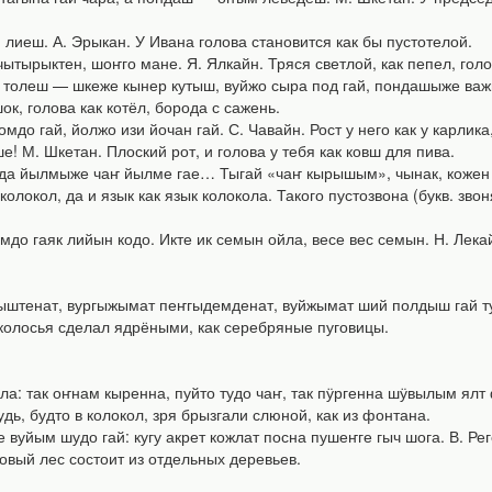
иеш. А. Эрыкан. У Ивана голова становится как бы пустотелой.
рыктен, шоҥго мане. Я. Ялкайн. Тряся светлой, как пепел, голов
леш — шкеже кынер кутыш, вуйжо сыра под гай, пондашыже важык к
к, голова как котёл, борода с сажень.
о гай, йолжо изи йочан гай. С. Чавайн. Рост у него как у карлика,
 М. Шкетан. Плоский рот, и голова у тебя как ковш для пива.
да йылмыже чаҥ йылме гае… Тыгай «чаҥ кырышым», чынак, кожен л
 колокол, да и язык как язык колокола. Такого пустозвона (букв. зво
о гаяк лийын кодо. Икте ик семын ойла, весе вес семын. Н. Лекай
тенат, вургыжымат пеҥгыдемденат, вуйжымат ший полдыш гай тут
и колосья сделал ядрёными, как серебряные пуговицы.
 так оҥнам кыренна, пуйто тудо чаҥ, так пӱргенна шӱвылым ялт ф
удь, будто в колокол, зря брызгали слюной, как из фонтана.
 вуйым шудо гай: кугу акрет кожлат посна пушеҥге гыч шога. В. Рег
овый лес состоит из отдельных деревьев.