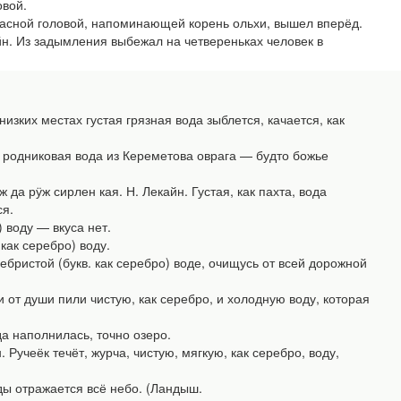
овой.
сной головой, напоминающей корень ольхи, вышел вперёд.
. Из задымления выбежал на четвереньках человек в
ких местах густая грязная вода зыблется, качается, как
 родниковая вода из Кереметова оврага — будто божье
а рӱж сирлен кая. Н. Лекайн. Густая, как пахта, вода
ся.
 воду — вкуса нет.
как серебро) воду.
бристой (букв. как серебро) воде, очищусь от всей дорожной
от души пили чистую, как серебро, и холодную воду, которая
а наполнилась, точно озеро.
чеёк течёт, журча, чистую, мягкую, как серебро, воду,
ды отражается всё небо. (Ландыш.