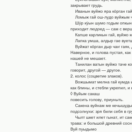
закрывает грудь.
Иванын вуйжо яра кӧрган гай л
Ломыж гай ош-лудо вуйжым чыты
Шӱр кӱын шумо годым опкын то
приходит людоед — сам с вершо
Капше карликын гай, вуйжо комд
Лапка умша, алдыр гае вуетше!
Вуйжат кӧрган дыр чаҥ гаяк, 
Наверное, и голова пустая, как
нашей не мешает.
Танилан ватын вуйжо таче комд
говорит, другой — другое.
2. колос (соцветие злаков).
Вожшымат мелна гай кумда ыш
как блины, и стебли укрепил, 
◊ Вуйым сакаш
повесить голову, приуныть.
Сакена вуйнам ме кечышудыла:
подсолнухи: зря били себя в гр
Чылт шкет илет гынат, ит саке
трава: и большой древний сосн
Вуй пуыдымо