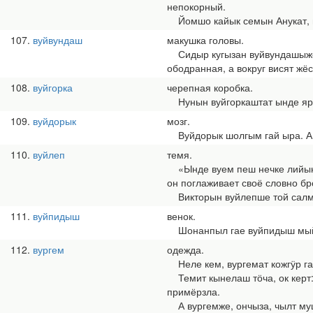
непокорный.
Йомшо кайык семын Анукат, н
107
вуйвундаш
макушка головы.
Сидыр кугызан вуйвундашыже н
ободранная, а вокруг висят жёс
108
вуйгорка
черепная коробка.
Нунын вуйгоркаштат ынде яра п
109
вуйдорык
мозг.
Вуйдорык шолгым гай ыра. А. И
110
вуйлеп
темя.
«Ынде вуем пеш нечке лийын, 
он поглаживает своё словно бр
Викторын вуйлепше той салмал
111
вуйпидыш
венок.
Шонанпыл гае вуйпидыш мыйын 
112
вургем
одежда.
Неле кем, вургемат кожгӱр ган
Темит кынелаш тӧча, ок керт: 
примёрзла.
А вургемже, ончыза, чылт мушк