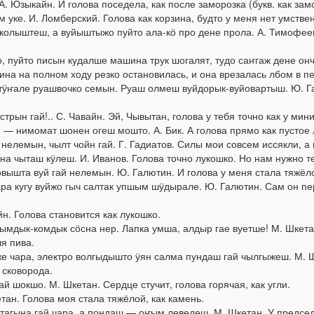
зыкайн. И голова поседела, как после заморозка (букв. как замо
 уке. И. Ломберский. Голова как корзина, будто у меня нет умстве
ыштеш, а вуйыштыжо пуйто ала-кӧ про дене прола. А. Тимофеев. М
пуйто писын кудалше машина трук шогалят, тудо саҥгаж дене онч
ина на полном ходу резко остановилась, и она врезалась лбом в п
але руашвочко семын. Руаш олмеш вуйдорык-вуйовартыш. Ю. Галю
ын гай!.. С. Чавайн. Эй, Чывытан, голова у тебя точно как у мини
 — нимомат шонен огеш мошто. А. Бик. А голова прямо как пустое
емын, чылт чойн гай. Г. Гадиатов. Силы мои совсем иссякли, а г
а чыташ кӱлеш. И. Иванов. Голова точно лукошко. Но нам нужно т
шта вуй гай нелемын. Ю. Галютин. И голова у меня стала тяжёлой
а кугу вуйжо гыч салтак упшым шӱдырале. Ю. Галютин. Сам он пе
. Голова становится как лукошко.
мдык-комдык сӧсна нер. Лапка умша, алдыр гае вуетше! М. Шкетан. 
ля пива.
ара, электро волгыдышто ӱян салма пундаш гай чылгыжеш. М. Шке
 сковорода.
шокшо. М. Шкетан. Сердце стучит, голова горячая, как угли.
ан. Голова моя стала тяжёлой, как камень.
гына гай чара, а пондаш — оҥым леведеш. М. Шкетан. У председат