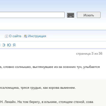
Искать
О сайте
Инструкция
Ш
Э
Ю
Я
страница 3 из 36
словно солнышко, выглянувшее из-за осенних туч, улыбается
саломщика, тряся грудью, как корова выменем.
Лекайн. На том берегу, в ельнике, стоящем стеной, сова