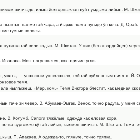
имом шинчыде, илыш йолгорныжлан вуй пуыдымо лийын. М. Шкетан
ьыктын налме гай чара, а йырже чожга нугыдо ӱп кеча. Д. Орай. 
ткие густые волосы.
утилка гай веле кодын. М. Шкетан. У них (белогвардейцев) череп
ванова. Мозг нагревается, как горячие угли.
ужат», — упшыжым упшалшыла, той гай вуйлепшым ниялта. Й. Осм
онзовое темя.
а йылгыжеш. «Мар. ком.» Темя Виктора блестит, как медная ско
таче эн чевер. В. Абукаев-Эмгак. Венок, точно радуга, у меня с
е. В. Колумб. Сапоги тяжёлые, одежда как еловая кора.
ночко вургемже кӱ гай лийын, кылмен шинчын. М. Шкетан. Темит хоч
ыш. П. Апакаев. А одежда-то, гляньте, точно тряпка.