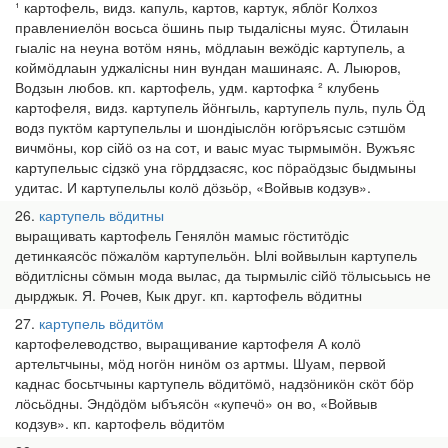
¹ картофель, видз. капуль, картов, картук, яблӧг Колхоз
правлениелӧн восьса ӧшинь пыр тыдалісны муяс. Ӧтилаын
гыаліс на неуна вотӧм нянь, мӧдлаын вежӧдіс картупель, а
коймӧдлаын уджалісны нин вундан машинаяс. А. Лыюров,
Водзын любов. кп. картофель, удм. картофка ² клубень
картофеля, видз. картупель йӧнгыль, картупель пуль, пуль Ӧд
водз пуктӧм картупельлы и шондіыслӧн югӧръясыс сэтшӧм
вичмӧны, кор сійӧ оз на сот, и ваыс муас тырмымӧн. Вужъяс
картупельыс сідзкӧ уна гӧрддзасяс, кос пӧраӧдзыс быдмыны
удитас. И картупельлы колӧ дӧзьӧр, «Войвыв кодзув».
26
картупель вӧдитны
выращивать картофель Генялӧн мамыс гӧститӧдіс
детинкаясӧс пӧжалӧм картупельӧн. Ылі войвылын картупель
вӧдитлісны сӧмын мода вылас, да тырмыліс сійӧ тӧлысьысь не
дырджык. Я. Рочев, Кык друг. кп. картофель вӧдитны
27
картупель вӧдитӧм
картофелеводство, выращивание картофеля А колӧ
артельтчыны, мӧд ногӧн нинӧм оз артмы. Шуам, первой
каднас босьтчыны картупель вӧдитӧмӧ, надзӧникӧн скӧт бӧр
лӧсьӧдны. Эндӧдӧм ыбъясӧн «купечӧ» он во, «Войвыв
кодзув». кп. картофель вӧдитӧм