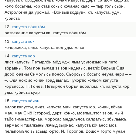
колӧ босьтны, кор став сӧкыс кӧчанас каяс — тыр тӧлысьӧн.
Астрология да урожай, «Войвыв кодзув». кп. капуста, удм.
кубиста
12
капуста вӧдитӧм
разведение капусты кп. капуста вӧдитӧм
13
капуста кок
кочерыжка, видз. капуста под удм. кочон
14
капуста кор
лист капусты Петырлӧн мӧд удж: лым усьтӧдзыс на петӧ
вӧравны. Том пон вылад эз вӧв надеяыс, ветліс Варыш Ӧдя
дорӧ юавны Симӧлысь понсӧ. Сьӧрсьыс босьтіс неуна чери – –
–. Ӧдя ноксис кӧчан град вылас, чукӧртіс кольӧм капуста
коръяссӧ. Н. Гонев, Петырлӧн бӧръя вӧралӧм. кп. капуста кор,
удм. кубиста куар
15
капуста кӧчан
вилок капусты, видз. капуста мач, капуста юр, кӧчан, кӧчан
мач, мач Сійӧ [стӧрӧж], дерт, кӧнкӧ, мӧвпышттӧг эз ов, мый
тайӧ гимнастёркаа, морӧсас медальяса салдатыс, збыльысь,
вермас и тшапкыны лэчыд зырнас, капуста кӧчанӧс моз,
пельпомъяс вывсьыд юртӧ. И. Торопов, Вошӧм гортӧ мунан