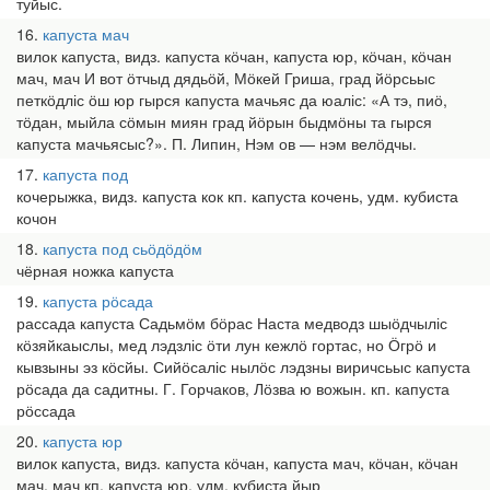
туйыс.
16
капуста мач
вилок капуста, видз. капуста кӧчан, капуста юр, кӧчан, кӧчан
мач, мач И вот ӧтчыд дядьӧй, Мӧкей Гриша, град йӧрсьыс
петкӧдліс ӧш юр гырся капуста мачьяс да юаліс: «А тэ, пиӧ,
тӧдан, мыйла сӧмын миян град йӧрын быдмӧны та гырся
капуста мачьясыс?». П. Липин, Нэм ов — нэм велӧдчы.
17
капуста под
кочерыжка, видз. капуста кок кп. капуста кочень, удм. кубиста
кочон
18
капуста под сьӧдӧдӧм
чёрная ножка капуста
19
капуста рӧсада
рассада капуста Садьмӧм бӧрас Наста медводз шыӧдчыліс
кӧзяйкаыслы, мед лэдзліс ӧти лун кежлӧ гортас, но Ӧгрӧ и
кывзыны эз кӧсйы. Сийӧсаліс нылӧс лэдзны виричсьыс капуста
рӧсада да садитны. Г. Горчаков, Лӧзва ю вожын. кп. капуста
рӧссада
20
капуста юр
вилок капуста, видз. капуста кӧчан, капуста мач, кӧчан, кӧчан
мач, мач кп. капуста юр, удм. кубиста йыр