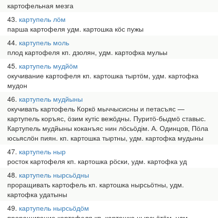
картофельная мезга
43
картупель лӧм
парша картофеля удм. картошка кӧс пужы
44
картупель моль
плод картофеля кп. дзолян, удм. картофка мульы
45
картупель мудйӧм
окучивание картофеля кп. картошка тыртӧм, удм. картофка
мудон
46
картупель мудйыны
окучивать картофель Коркӧ мыччысисны и петасъяс —
картупель коръяс, ӧзим кутіс вежӧдны. Пуритӧ-быдмӧ ставыс.
Картупель мудйыны коканъяс нин лӧсьӧдім. А. Одинцов, Пӧла
юсьяслӧн пиян. кп. картошка тыртны, удм. картофка мудыны
47
картупель ныр
росток картофеля кп. картошка рӧски, удм. картофка уд
48
картупель нырсьӧдны
проращивать картофель кп. картошка нырсьӧтны, удм.
картофка удатыны
49
картупель нырсьӧдӧм
проращивание картофеля кп. картошка нырсьӧтӧм, удм.