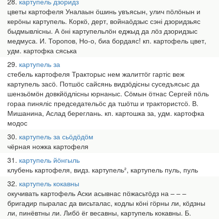
28
картупель дзоридз
цветы картофеля Уналаын ӧшинь увъясын, улич пӧлӧнын и
керӧны картупель. Коркӧ, дерт, войнаӧдзыс сэні дзоридзьяс
быдмывлісны. А ӧні картупельлӧн еджыд да лӧз дзоридзыс
медмуса. И. Торопов, Но-о, биа бордаяс! кп. картофель цвет,
удм. картофка сяська
29
картупель за
стебель картофеля Тракторыс нем жалиттӧг гартіс веж
картупель засӧ. Потшӧс сайсянь видзӧдісны суседъясыс да
шензьӧмӧн довкйӧдлісны юрнаныс. Сӧмын ӧтнас Сергей пӧль
гораа пиняліс председательӧс да тшӧтш и трактористсӧ. В.
Мишанина, Аслад береглань. кп. картошка за, удм. картофка
модос
30
картупель за сьӧдӧдӧм
чёрная ножка картофеля
31
картупель йӧнгыль
клубень картофеля, видз. картупель², картупель пуль, пуль
32
картупель кокавны
окучивать картофель Аски асывнас пӧжасьтӧдз на – – –
бригадир пыралас да висьталас, кодлы кӧні гӧрны ли, кӧдзны
ли, пинёвтны ли. Либӧ ёг весавны, картупель кокавны. Б.