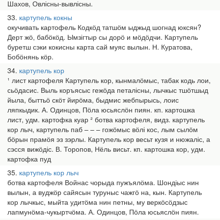
Шахов, Овлісны-вывлісны.
33
картупель кокны
окучивать картофель Кодкӧд татшӧм ыджыд шогнад юксян?
Дерт жӧ, бабӧкӧд. Ымзігтыр сы дорӧ и мӧдӧдчи. Картупель
буретш сэки кокисны карта сай муяс вылын. Н. Куратова,
Бобӧнянь кӧр.
34
картупель кор
¹ лист картофеля Картупель кор, кынмалӧмыс, табак кодь лои,
сьӧдасис. Выль коръясыс гежӧда петалісны, лычкыс тшӧтшыд
йыла, быттьӧ скӧт йирӧма, быдмис жебпырысь, лоис
ляпкыдик. А. Одинцов, Пӧла юсьяслӧн пиян. кп. картошка
лист, удм. картофка куар ² ботва картофеля, видз. картупель
кор лыч, картупель паб – – – гожӧмыс вӧлі кос, лым сылӧм
бӧрын прамӧя эз зэрлы. Картупель кор весьт кузя и нюжаліс, а
сэсся вижӧдіс. В. Торопов, Нёль висьт. кп. картошка кор, удм.
картофка пуд
35
картупель кор лыч
ботва картофеля Войнас чорыда пужъялӧма. Шондіыс нин
вылын, а вуджӧр сайясын туруныс чажгӧ на, кын. Картупель
кор лычкыс, мыйта удитӧма нин петны, му веркӧсӧдзыс
лапмунӧма-чукыртчӧма. А. Одинцов, Пӧла юсьяслӧн пиян.