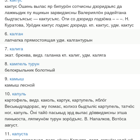
кактус Ӧшинь вылас яр бипурӧн сотчисны дзоридзьяс да
лажмыдик пу ящикын зарвидзисны Валериялӧн радейтана
быдтасъясыс — кактусъяс. Ӧти со дзоридз лэдзӧма – – –. Н.
Куратова, Урӧдик кактус лэдзис дзоридз. кп. кактус, удм. кактус
6
калган
лапчатка прямостоящая удм. калгантурын
7
калига
экат. брюква, видз. галанка кп. калиг, удм. каляга
8
кампель турун
белокрыльник болотный
9
камыш
камыш лесной
10
капуль
картофель, видз. каколь, картук, картупель, яблӧг
Веськыдладорас, му помас, колхоз быдтыліс картупель, татчӧс
ног, капуль. Ӧні тайӧ паськыд эрд вылас дӧввидзисны этша
пинькоста, ляпмунӧм турун зорӧдъяс. В. Напалков, Вотӧса
август.
11
капуста
капуста огородная, видз. кӧчан Капуста, дерт, сэтшӧм кадӧ жӧ