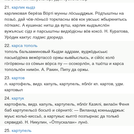
21
карлик кыдз
карликовая берёза Вӧрті мунны лӧсьыдджык. Рӧдтыштны на
позьӧ, дай чӧв-лӧньсӧ торкласны вӧв кок увсьыс жбыркнитысь
пӧткаяс. А кушинас нитш да вутш, карлик кыдзьяслӧн
вужъясыс сідз и парсыштны видзӧдісны вӧв коксӧ. Н. Куратова,
Урӧдик кактус лэдзис дзоридз.
22
карса тополь
тополь бальзаминовый Кыдзи аддзам, вуджӧдысьыс
паськӧдӧма вежӧртассӧ оржы кывйыслысь, и сійӧс колӧ
гӧгӧрвоны оз сӧмын вӧрса пу — осокорлӧн, а тшӧтш и карса
топольлӧн нимӧн. А. Ракин, Пипу да оржы.
23
картов
л. картофель, видз. капуль, картупель, яблӧг кп. картов, удм.
картовыл
24
картук
картофель, видз. капуль, картупель, яблӧг Казялі, вилаӧн Феня
баб картупельсӧ босьтӧ и сёрнитӧ: — Виланад кокньыдджык:
муыс кольӧ-киссьӧ, а картукыс кыптӧ позтырнас да толькӧ
сярвидзӧ. Н. Никулин, «Ӧтпускалан» лунӧ.
25
картупель