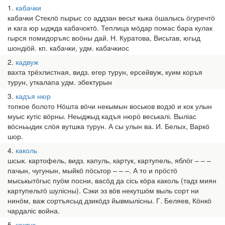
1
кабачки
кабачки Стеклӧ пырыс со аддзан весьт кыка ӧшалысь ӧгуречтӧ
и кага юр ыджда кабачоктӧ. Теплица мӧдар помас бара кулак
гырся помидоръяс воӧны дай. Н. Куратова, Висьтав, югыд
шондіӧй. кп. кабачки, удм. кабачкиос
2
кадвуж
вахта трёхлистная, видз. егер турун, ерсейвуж, куим коръя
турун, уткалапа удм. эбектурын
3
кадъя нюр
топкое болото Нӧшта вӧчи некымын воськов водзӧ и кок улын
муыс кутіс вӧрны. Неыджыд кадъя нюрӧ веськалі. Выліас
вӧсньыдик слӧя вутшка турун. А сы улын ва. И. Белых, Варкӧ
шор.
4
каколь
шсык. картофель, видз. капуль, картук, картупель, яблӧг – – –
пачын, чугунын, мыйкӧ пӧсьтор – – –. А то и прӧстӧ
мыськытӧгыс пуӧм посни, васӧд да сісь кӧра каколь (тадз миян
картупельтӧ шулісны). Сэки эз вӧв некутшӧм выль сорт ни
нинӧм, важ сортъясыд дзикӧдз йывмылісны. Г. Беляев, Кӧнкӧ
чардаліс война.
5
кактус