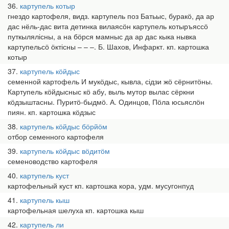
36
картупель котыр
гнездо картофеля, видз. картупель поз Батьыс, буракӧ, да ар
дас нёль-дас вита детинка вилаясӧн картупель котыръяссӧ
путкылялісны, а на бӧрся мамныс да ар дас кыка нывка
картупельсӧ ӧктісны – – –. Б. Шахов, Инфаркт. кп. картошка
котыр
37
картупель кӧйдыс
семенной картофель И мукӧдыс, кывла, сідзи жӧ сёрнитӧны.
Картупель кӧйдысныс кӧ абу, выль мутор вылас сёркни
кӧдзыштасны. Пуритӧ-быдмӧ. А. Одинцов, Пӧла юсьяслӧн
пиян. кп. картошка кӧдзыс
38
картупель кӧйдыс бӧрйӧм
отбор семенного картофеля
39
картупель кӧйдыс вӧдитӧм
семеноводство картофеля
40
картупель куст
картофельный куст кп. картошка кора, удм. мусугонпуд
41
картупель кыш
картофельная шелуха кп. картошка кыш
42
картупель ли