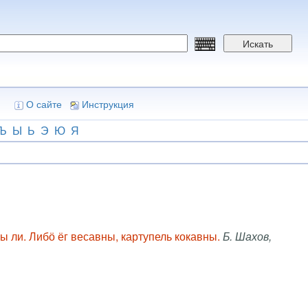
Искать
О сайте
Инструкция
Ъ
Ы
Ь
Э
Ю
Я
ны ли. Либӧ ёг весавны, картупель кокавны.
Б. Шахов,