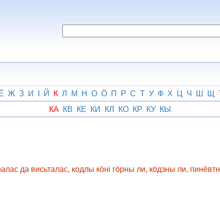
Ё
Ж
З
И
І
Й
К
Л
М
Н
О
Ӧ
П
Р
С
Т
У
Ф
Х
Ц
Ч
Ш
Щ
КА
КВ
КЕ
КИ
КЛ
КО
КР
КУ
КЫ
алас да висьталас, кодлы кӧні гӧрны ли, кӧдзны ли, пинёвт