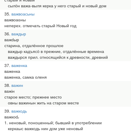
сылӧн важа-выля керка у него старый и новый дом
35
важвоасьны
важвоаԍны
неперех. отмечать старый Новый год
36
важдыр
важԁыр
старина, отдалённое прошлое
важдыр кадъясӧ в прежние, отдалённые времена
важдырся прил. относящийся к древности, древний
37
важенка
важенка
важенка, самка оленя
38
важин
важін
старое место; прежнее место
овны важинын жить на старом месте
39
важкодь
важкоԃ
1. неновый, поношенный; бывший в употреблении
керкаыс важкодь нин дом уже неновый