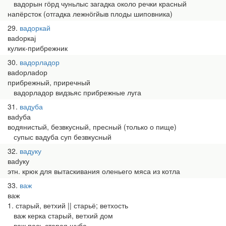
вадорын гӧрд чуньлыс загадка около речки красный
напёрсток (отгадка лежнӧгйыв плоды шиповника)
29
вадоркай
ваԁоркај
кулик-прибрежник
30
вадорладор
ваԁорлаԁор
прибрежный, приречный
вадорладор видзьяс прибрежные луга
31
вадуба
ваԁуба
водянистый, безвкусный, пресный (только о пище)
супыс вадуба суп безвкусный
32
вадуку
ваԁуку
этн. крюк для вытаскивания оленьего мяса из котла
33
важ
важ
1. старый, ветхий || старьё; ветхость
важ керка старый, ветхий дом
важ пась старая шуба