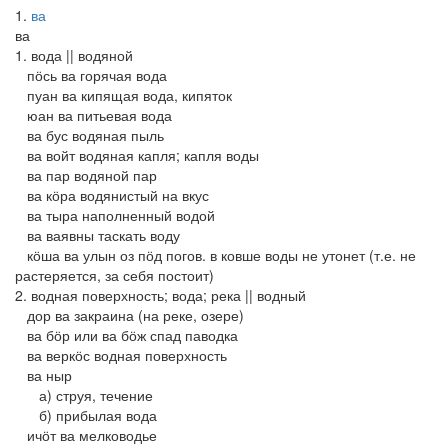
1
ва
ва
1. вода || водяной
пӧсь ва горячая вода
пуан ва кипящая вода, кипяток
юан ва питьевая вода
ва бус водяная пыль
ва войт водяная капля; капля воды
ва пар водяной пар
ва кӧра водянистый на вкус
ва тыра наполненный водой
ва ваявны таскать воду
кӧша ва улын оз пӧд погов. в ковше воды не утонет (т.е. не
растеряется, за себя постоит)
2. водная поверхность; вода; река || водный
дор ва закраина (на реке, озере)
ва бӧр или ва бӧж спад паводка
ва веркӧс водная поверхность
ва ныр
а) струя, течение
б) прибылая вода
ичӧт ва мелководье