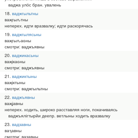
ваджа улӧс бран. увалень
18
ваджгыльтны
ваҗгыԉтны
неперех. идти вразвалку; идти раскорячась
19
ваджгылясьны
ваҗгыԉаԍны
смотри: ваджъявны
20
ваджикасьны
ваҗікаԍны
смотри: ваджъявны
21
ваджиктыны
ваҗіктыны
смотри: ваджгыльтны
22
ваджъявны
ваҗјавны
неперех. ходить, широко расставляя ноги, покачиваясь
ваджъялігтырйи деепр. ветлыны ходить вразвалку
23
вадзавны
ваԇавны
смотри: вазавны