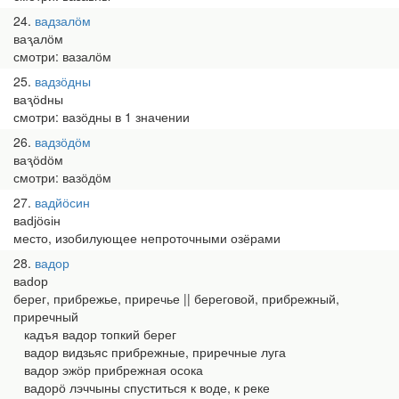
24
вадзалӧм
ваԇалӧм
смотри: вазалӧм
25
вадзӧдны
ваԇӧԁны
смотри: вазӧдны в 1 значении
26
вадзӧдӧм
ваԇӧԁӧм
смотри: вазӧдӧм
27
вадйӧсин
ваԁјӧԍін
место, изобилующее непроточными озёрами
28
вадор
ваԁор
берег, прибрежье, приречье || береговой, прибрежный,
приречный
кадъя вадор топкий берег
вадор видзьяс прибрежные, приречные луга
вадор эжӧр прибрежная осока
вадорӧ лэччыны спуститься к воде, к реке