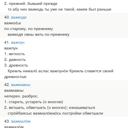
2. прежний, бывший прежде
тэ абу нин важкодь ты уже не такой, каким был раньше
40
важкодя
важкоԃа
по-старому, по-прежнему
важкодя овны жить по-прежнему
41
важлун
важлун
1. ветхость
2. давность
3. древность
Кремль нималӧ аслас важлунӧн Кремль славится своей
древностью
42
важмавны
важмавны
неперех. разброс.
1. стареть, устареть (о многом)
2. ветшать, обветшать (о многих); изнашиваться
стрӧйбаясыс важмалӧмаӧсь постройки обветшали
43
важмалӧм
важмалӧм