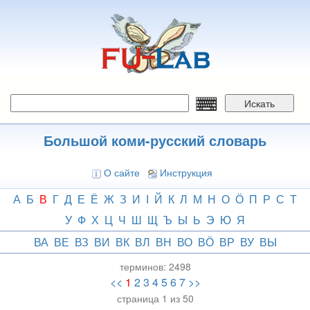
Перейти
к
основному
содержанию
Искать
Большой коми-русский словарь
О сайте
Инструкция
А
Б
В
Г
Д
Е
Ё
Ж
З
И
І
Й
К
Л
М
Н
О
Ӧ
П
Р
С
Т
У
Ф
Х
Ц
Ч
Ш
Щ
Ъ
Ы
Ь
Э
Ю
Я
ВА
ВЕ
ВЗ
ВИ
ВК
ВЛ
ВН
ВО
ВӦ
ВР
ВУ
ВЫ
терминов:
2498
<<
1
2
3
4
5
6
7
>>
страница 1 из 50