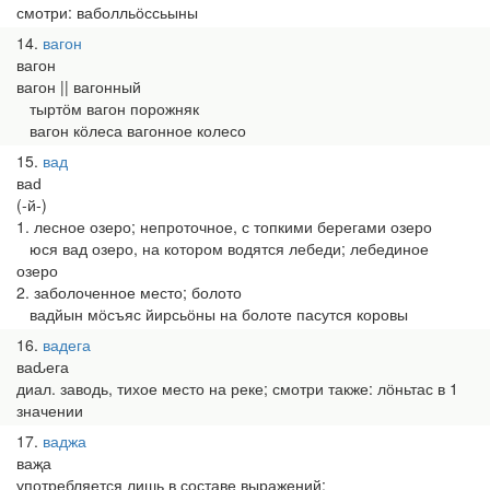
смотри: ваболльӧссьыны
14
вагон
вагон
вагон || вагонный
тыртӧм вагон порожняк
вагон кӧлеса вагонное колесо
15
вад
ваԁ
(-й-)
1. лесное озеро; непроточное, с топкими берегами озеро
юся вад озеро, на котором водятся лебеди; лебединое
озеро
2. заболоченное место; болото
вадйын мӧсъяс йирсьӧны на болоте пасутся коровы
16
вадега
ваԃега
диал. заводь, тихое место на реке; смотри также: лӧньтас в 1
значении
17
ваджа
ваҗа
употребляется лишь в составе выражений: