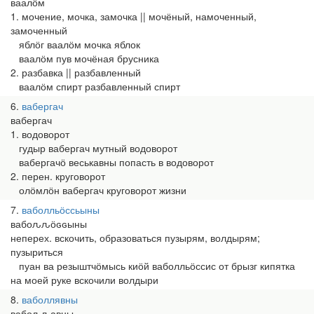
ваалӧм
1. мочение, мочка, замочка || мочёный, намоченный,
замоченный
яблӧг ваалӧм мочка яблок
ваалӧм пув мочёная брусника
2. разбавка || разбавленный
ваалӧм спирт разбавленный спирт
6
вабергач
вабергач
1. водоворот
гудыр вабергач мутный водоворот
вабергачӧ веськавны попасть в водоворот
2. перен. круговорот
олӧмлӧн вабергач круговорот жизни
7
ваболльӧссьыны
вабоԉԉӧԍԍыны
неперех. вскочить, образоваться пузырям, волдырям;
пузыриться
пуан ва резыштчӧмысь киӧй ваболльӧссис от брызг кипятка
на моей руке вскочили волдыри
8
ваболлявны
вабоԉԉавны