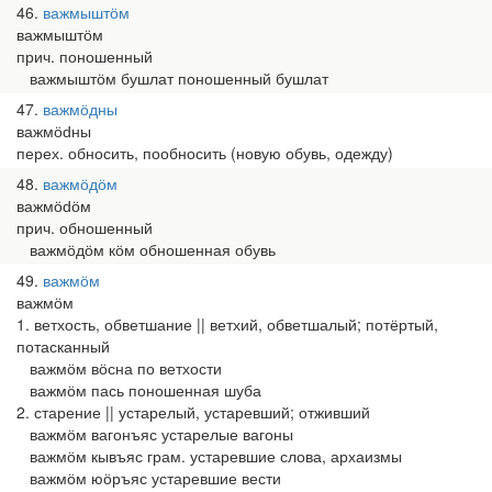
46
важмыштӧм
важмыштӧм
прич. поношенный
важмыштӧм бушлат поношенный бушлат
47
важмӧдны
важмӧԁны
перех. обносить, пообносить (новую обувь, одежду)
48
важмӧдӧм
важмӧԁӧм
прич. обношенный
важмӧдӧм кӧм обношенная обувь
49
важмӧм
важмӧм
1. ветхость, обветшание || ветхий, обветшалый; потёртый,
потасканный
важмӧм вӧсна по ветхости
важмӧм пась поношенная шуба
2. старение || устарелый, устаревший; отживший
важмӧм вагонъяс устарелые вагоны
важмӧм кывъяс грам. устаревшие слова, архаизмы
важмӧм юӧръяс устаревшие вести