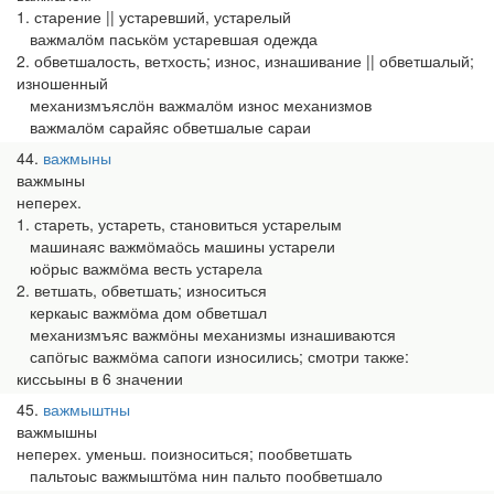
1. старение || устаревший, устарелый
важмалӧм паськӧм устаревшая одежда
2. обветшалость, ветхость; износ, изнашивание || обветшалый;
изношенный
механизмъяслӧн важмалӧм износ механизмов
важмалӧм сарайяс обветшалые сараи
44
важмыны
важмыны
неперех.
1. стареть, устареть, становиться устарелым
машинаяс важмӧмаӧсь машины устарели
юӧрыс важмӧма весть устарела
2. ветшать, обветшать; износиться
керкаыс важмӧма дом обветшал
механизмъяс важмӧны механизмы изнашиваются
сапӧгыс важмӧма сапоги износились; смотри также:
киссьыны в 6 значении
45
важмыштны
важмышны
неперех. уменьш. поизноситься; пообветшать
пальтоыс важмыштӧма нин пальто пообветшало