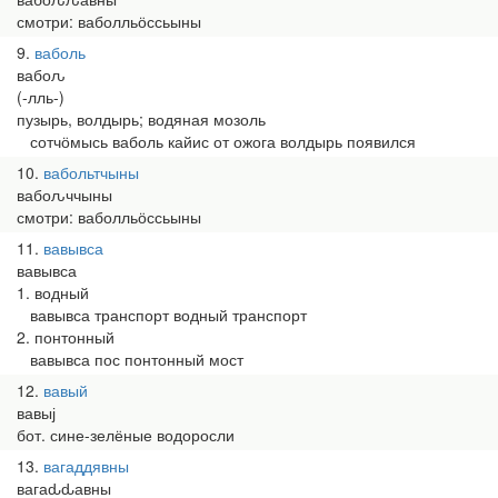
смотри: ваболльӧссьыны
9
ваболь
вабоԉ
(-лль-)
пузырь, волдырь; водяная мозоль
сотчӧмысь ваболь кайис от ожога волдырь появился
10
вабольтчыны
вабоԉччыны
смотри: ваболльӧссьыны
11
вавывса
вавывса
1. водный
вавывса транспорт водный транспорт
2. понтонный
вавывса пос понтонный мост
12
вавый
вавыј
бот. сине-зелёные водоросли
13
вагаддявны
вагаԃԃавны