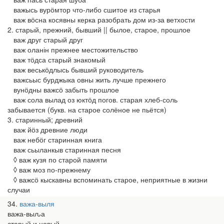
важысь вурӧмтор что-либо сшитое из старья
важ вӧсна косявны керка разобрать дом из-за ветхости
2. старый, прежний, бывший || былое, старое, прошлое
важ друг старый друг
важ оланін прежнее местожительство
важ тӧдса старый знакомый
важ веськӧдлысь бывший руководитель
важсьыс бурджыка овны жить лучше прежнего
вунӧдны важсӧ забыть прошлое
важ сола вылад оз юктӧд погов. старая хлеб-соль
забывается (букв. на старое солёное не пьётся)
3. старинный; древний
важ йӧз древние люди
важ небӧг старинная книга
важ сьыланкыв старинная песня
◊ важ кузя по старой памяти
◊ важ моз по-прежнему
◊ важсӧ кыскавны вспоминать старое, неприятные в жизни
случаи
34
важа-выля
важа-выԉа
старый и новый