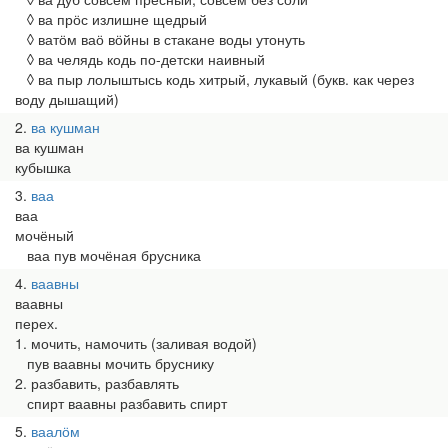
◊ ва прӧс излишне щедрый
◊ ватӧм ваӧ вӧйны в стакане воды утонуть
◊ ва челядь кодь по-детски наивный
◊ ва пыр лолыштысь кодь хитрый, лукавый (букв. как через
воду дышащий)
2
ва кушман
ва кушман
кубышка
3
ваа
ваа
мочёный
ваа пув мочёная брусника
4
ваавны
ваавны
перех.
1. мочить, намочить (заливая водой)
пув ваавны мочить бруснику
2. разбавить, разбавлять
спирт ваавны разбавить спирт
5
ваалӧм