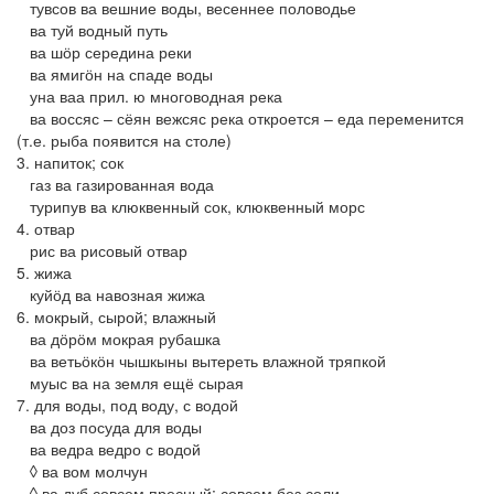
тувсов ва вешние воды, весеннее половодье
ва туй водный путь
ва шӧр середина реки
ва ямигӧн на спаде воды
уна ваа прил. ю многоводная река
ва воссяс – сёян вежсяс река откроется – еда переменится
(т.е. рыба появится на столе)
3. напиток; сок
газ ва газированная вода
турипув ва клюквенный сок, клюквенный морс
4. отвар
рис ва рисовый отвар
5. жижа
куйӧд ва навозная жижа
6. мокрый, сырой; влажный
ва дӧрӧм мокрая рубашка
ва ветьӧкӧн чышкыны вытереть влажной тряпкой
муыс ва на земля ещё сырая
7. для воды, под воду, с водой
ва доз посуда для воды
ва ведра ведро с водой
◊ ва вом молчун
◊ ва дуб совсем пресный; совсем без соли