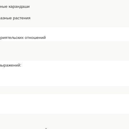
ные карандаши
азные растения
приятельских отношений
 выражений: