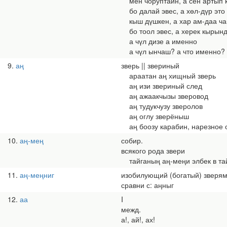
мен чоруптайн, а сен артып ка
бо далай эвес, а хөл-дүр это 
кыш дүшкен, а хар ам-даа чаг
бо тоол эвес, а херек кырында
а чүл дизе а именно
а чүл ынчаш? а что именно?
9
аң
зверь || звериный
араатан аң хищный зверь
аң изи звериный след
аң ажаакчызы зверовод
аң тудукчузу зверолов
аң оглу зверёныш
аң боозу карабин, нарезное 
10
аң-мең
собир.
всякого рода звери
тайганың аң-меңи элбек в тайг
11
аң-меңниг
изобилующий (богатый) зверя
сравни с: аңныг
12
аа
I
межд.
а!, ай!, ах!