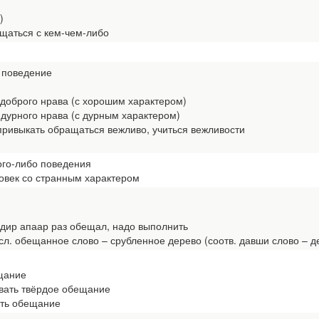
)
аться с кем-чем-либо
; поведение
доброго нрава (с хорошим характером)
урного нрава (с дурным характером)
ривыкать обращаться вежливо, учиться вежливости
кого-либо поведения
век со странным характером
дир апаар раз обещал, надо выполнить
л. обещанное слово – срубленное дерево (соотв. давши слово – д
щание
ать твёрдое обещание
ть обещание