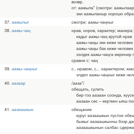
возвр.
от: аажыла* (смотри: аажылаар
эки аажыланыр хорошо обращ
37
аажылыг
смотри: аажы-чаңныг
38
аажы-чаң
нрав, норов, характер; манера
кадыг аажы-чаң крутой нрав
аажы-чаңы эки кижи человек 
аажы-чаңы бак кижи человек д
ээлдек аажы-чаңга өөренир п
сравни с: чаң
39
аажы-чаңныг
с.. нравом, с... характером; ка
элдеп аажы-чаңныг кижи чело
40
аазаар
/ааза*/
обещать, сулить
бир-тээ аазаан соонда, күүсе
аазаан сөс – керткен ыяш пос
41
аазаашкын
обещание
куруг аазаашкын пустое обе
быжыг аазаашкынны бээр дав
аазаашкынын салбас сдержа