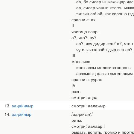
аа, бо силер ышкажыңар чүл! 
аа, силер чанып келген ышкажы
экизин аа! ай, как хорошо (зд
сравни с: ах
II
частица вопр.
а?, что?; ну?
аа?, чүү дидир сен? а?, что 
чүге ыыттавайн-дыр сен аа? 
III
молозиво
инек аазы молозиво коровы
авазының аазын эмген акым-на
сравни с: уурак
IV
разг.
смотри: аңаа
13
ааңайнчыр
смотри: аалажыр
14
ааңайныр
/ааңайын*/
ритм.
смотри: аалаар I
рыдать, вопить, громко и протя