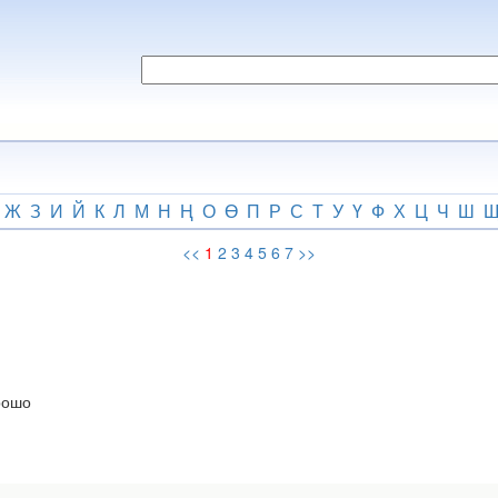
Ж
З
И
Й
К
Л
М
Н
Ң
О
Ө
П
Р
С
Т
У
Ү
Ф
Х
Ц
Ч
Ш
<<
1
2
3
4
5
6
7
>>
рошо