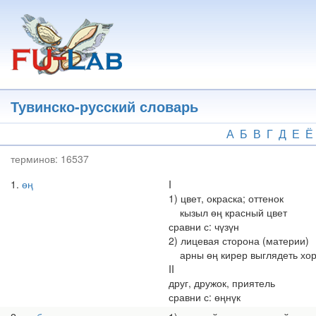
Перейти
к
основному
содержанию
Тувинско-русский словарь
А
Б
В
Г
Д
Е
Ё
терминов:
16537
1
өң
I
1) цвет, окраска; оттенок
кызыл өң красный цвет
сравни с: чүзүн
2) лицевая сторона (материи)
арны өң кирер выглядеть хо
II
друг, дружок, приятель
сравни с: өңнүк