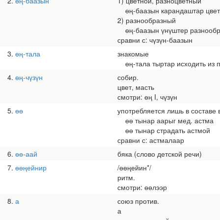
2
өң-баазын
1) цветной, разноцветный
өң-баазын карандаштар цвет
2) разнообразный
өң-баазын үнүштер разнообр
сравни с: чүзүн-баазын
3
өң-тала
знакомые
өң-тала тыртар исходить из 
4
өң-чүзүн
собир.
цвет, масть
смотри: өң I, чүзүн
5
өө
употребляется лишь в составе
өө тынар аарыг мед. астма
өө тынар страдать астмой
сравни с: астмалаар
6
өө-аай
бяка (слово детской речи)
7
өөңейнир
/өөңейин*/
ритм.
смотри: өөлээр
8
а
союз против.
а