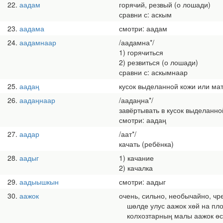
22
аадам
горячий, резвый (о лошади)
сравни с: аскым
23
аадама
смотри: аадам
24
аадамнаар
/аадамна*/
1) горячиться
2) резвиться (о лошади)
сравни с: аскымнаар
25
аадаң
кусок выделанной кожи или мат
26
аадаңнаар
/аадаңна*/
завёртывать в кусок выделанно
смотри: аадаң
27
аадар
/аат*/
качать (ребёнка)
28
аадыг
1) качание
2) качалка
29
аадыышкын
смотри: аадыг
30
аажок
очень, сильно, необычайно, чр
шөлде улус аажок хөй на пло
колхозтарның малы аажок өске