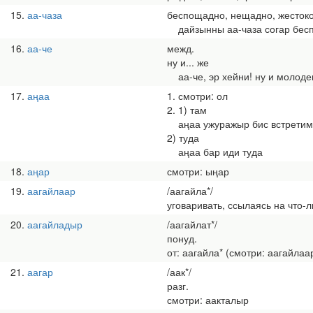
15
аа-чаза
беспощадно, нещадно, жесток
дайзынны аа-чаза согар бесп
16
аа-че
межд.
ну и... же
аа-че, эр хейни! ну и молоде
17
аңаа
1. смотри: ол
2. 1) там
аңаа ужуражыр бис встретим
2) туда
аңаа бар иди туда
18
аңар
смотри: ыңар
19
аагайлаар
/аагайла*/
уговаривать, ссылаясь на что-
20
аагайладыр
/аагайлат*/
понуд.
от: аагайла* (смотри: аагайлаа
21
аагар
/аак*/
разг.
смотри: аакталыр