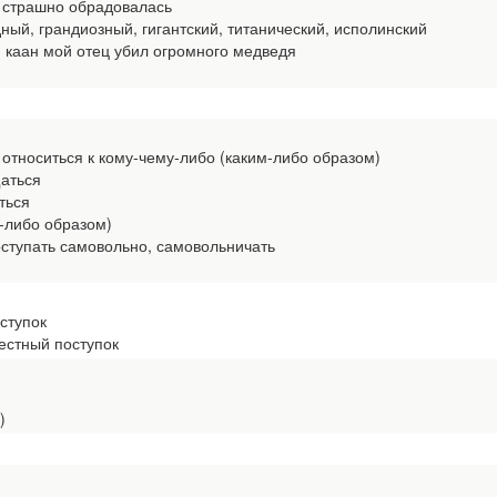
 страшно обрадовалась
ый, грандиозный, гигантский, титанический, исполинский
каан мой отец убил огромного медведя
 относиться к кому-чему-либо (каким-либо образом)
аться
ться
м-либо образом)
тупать самовольно, самовольничать
ступок
стный поступок
)