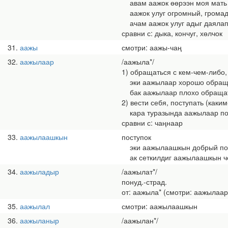
авам аажок өөрээн моя мать
аажок улуг огромный, громадн
ачам аажок улуг адыг даялап 
сравни с: дыка, кончуг, хөлчок
31
аажы
смотри: аажы-чаң
32
аажылаар
/аажыла*/
1) обращаться с кем-чем-либо,
эки аажылаар хорошо обращ
бак аажылаар плохо обраща
2) вести себя, поступать (каки
кара туразында аажылаар пос
сравни с: чаңнаар
33
аажылаашкын
поступок
эки аажылаашкын добрый по
ак сеткилдиг аажылаашкын че
34
аажыладыр
/аажылат*/
понуд.-страд.
от: аажыла* (смотри: аажылаар
35
аажылал
смотри: аажылаашкын
36
аажыланыр
/аажылан*/