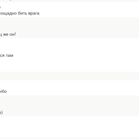
о
ощадно бить врага
ц же он!
ся там
либо
р)