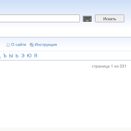
Искать
О сайте
Инструкция
Щ
Ъ
Ы
Ь
Э
Ю
Я
страница 1 из 331