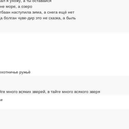
л я ухожу, а ты оставайся
не море, а озеро
баан наступила зима, а снега ещё нет
 болган чүве-дир это не сказка, а быль
охотничье ружьё
е много всяких зверей, в тайге много всякого зверя
ми