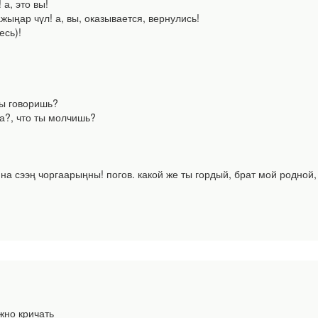
а, это вы!
ңар чүл! а, вы, оказывается, вернулись!
есь)!
ты говоришь?
а?, что ты молчишь?
 сээң чоргаарыңны! погов. какой же ты гордый, брат мой родной
жно кричать