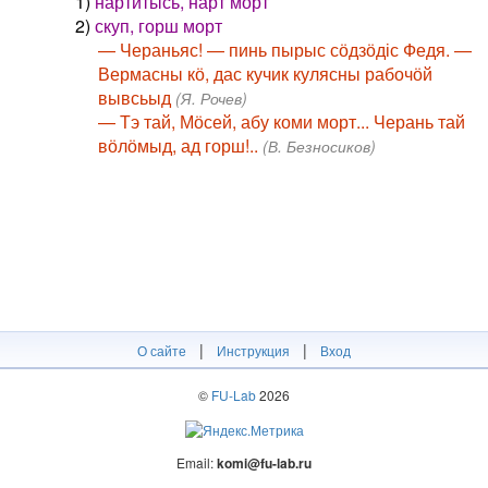
1)
нартитысь, нарт морт
2)
скуп, горш морт
— Чераньяс! — пинь пырыс сӧдзӧдіс Федя. —
Вермасны кӧ, дас кучик кулясны рабочӧй
вывсьыд
(Я. Рочев)
— Тэ тай, Мӧсей, абу коми морт... Черань тай
вӧлӧмыд, ад горш!..
(В. Безносиков)
|
|
О сайте
Инструкция
Вход
©
FU-Lab
2026
Email:
komi@fu-lab.ru