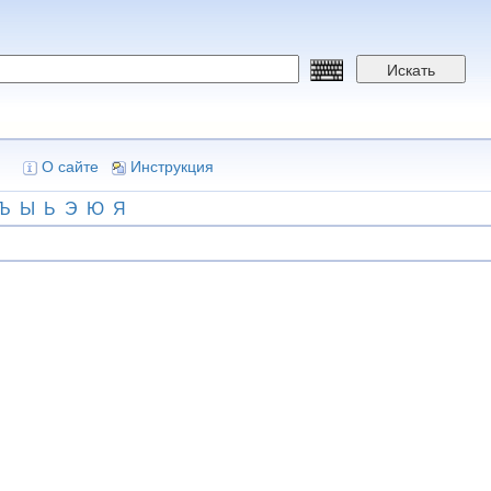
Искать
О сайте
Инструкция
Ъ
Ы
Ь
Э
Ю
Я