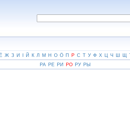
Ё
Ж
З
И
І
Й
К
Л
М
Н
О
Ӧ
П
Р
С
Т
У
Ф
Х
Ц
Ч
Ш
Щ
РА
РЕ
РИ
РО
РУ
РЫ