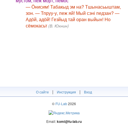
мустӧм, пеж морт, пемӧс
— Ӧнисим! Табакыд эм на? Тшынасьыштам,
зон. — Тпруу-у, пеж яй! Мый сэні педзан? —
Адӧй, адӧй! Гезйыд тай оран выйын! Но
сёмокасьт
(В. Юхнин)
|
|
О сайте
Инструкция
Вход
©
FU-Lab
2026
Email:
komi@fu-lab.ru