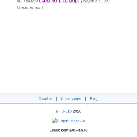
сьӧм лотысь морт
эй. Нэмдін
(юӧртіс С. М.
Мамонтова)
|
|
О сайте
Инструкция
Вход
©
FU-Lab
2026
Email:
komi@fu-lab.ru