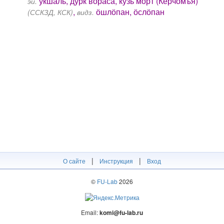
укшаль, дурк вӧраса, кузь морт (Керчомъя)
эй.
,
ӧшлӧпан, ӧслӧпан
(ССКЗД, КСК)
видз.
|
|
О сайте
Инструкция
Вход
©
FU-Lab
2026
Email:
komi@fu-lab.ru