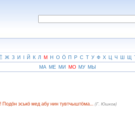
Ё
Ж
З
И
І
Й
К
Л
М
Н
О
Ӧ
П
Р
С
Т
У
Ф
Х
Ц
Ч
Ш
Щ
МА
МЕ
МИ
МО
МУ
МЫ
! Подӧн эськӧ мед абу нин тувтчыштӧма...
(Г. Юшков)