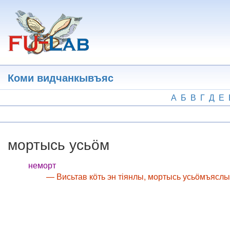
Перейти
к
основному
содержанию
Коми видчанкывъяс
А
Б
В
Г
Д
Е
мортысь усьӧм
неморт
— Висьтав кӧть эн тіянлы, мортысь усьӧмъяслы