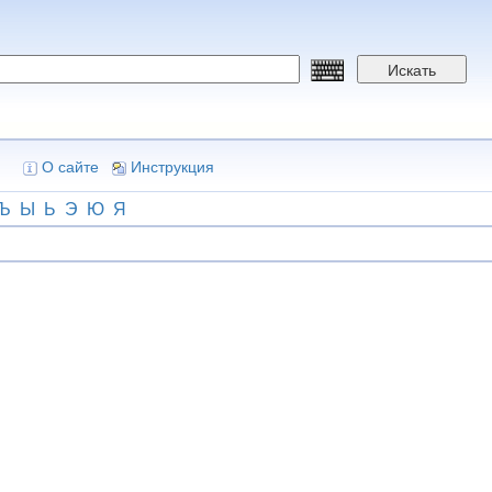
Искать
О сайте
Инструкция
Ъ
Ы
Ь
Э
Ю
Я