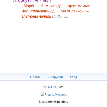
лёк, абу прамӧй морт
«Морӧн лыйӧмъясыд! — горзіс мамыс. —
Час, лэччыланныд!» «Ми ог лэччӧй, —
эльтчӧны челядь
(А. Попов)
|
|
О сайте
Инструкция
Вход
©
FU-Lab
2026
Email:
komi@fu-lab.ru