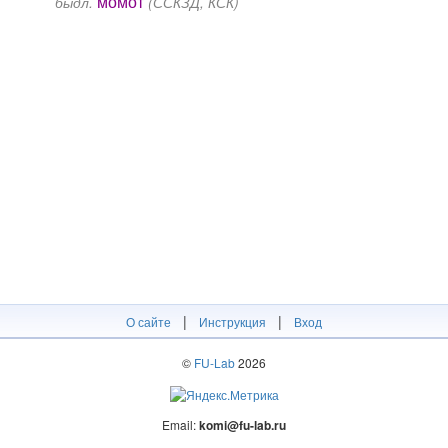
мӧмӧт
быдл.
(ССКЗД, КСК)
|
|
О сайте
Инструкция
Вход
©
FU-Lab
2026
Email:
komi@fu-lab.ru