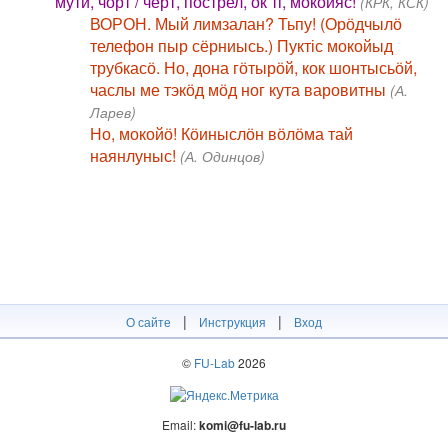
мути, чӧрт / чёрт, пострел, ок ті, мокойяс!
(КРК, КСК)
ВОРОН. Мый лимзалан? Тьпу! (Орӧдчылӧ
телефон пыр сёрниысь.) Пуктіс мокойыд
трубкасӧ. Но, дона гӧтырӧй, кок шонтысьӧй,
часлы ме тэкӧд мӧд ног кута варовитны
(А.
Ларев)
Но, мокойӧ! Кӧиныслӧн вӧлӧма тай
наянлуныс!
(А. Одинцов)
|
|
О сайте
Инструкция
Вход
©
FU-Lab
2026
Email:
komi@fu-lab.ru