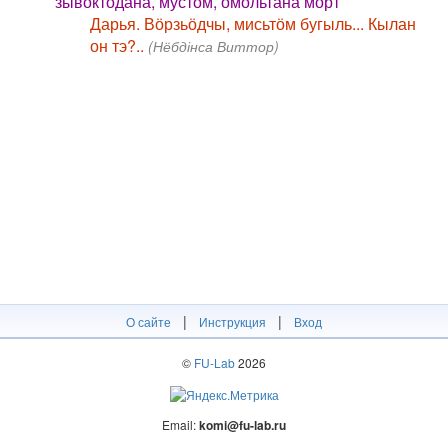
зывӧктӧдана, мустӧм, омӧльтана морт
Дарья. Вӧрзьӧдчы, мисьтӧм бугыль... Кылан
он тэ?..
(Нёбдінса Виттор)
|
|
О сайте
Инструкция
Вход
©
FU-Lab
2026
Email:
komi@fu-lab.ru