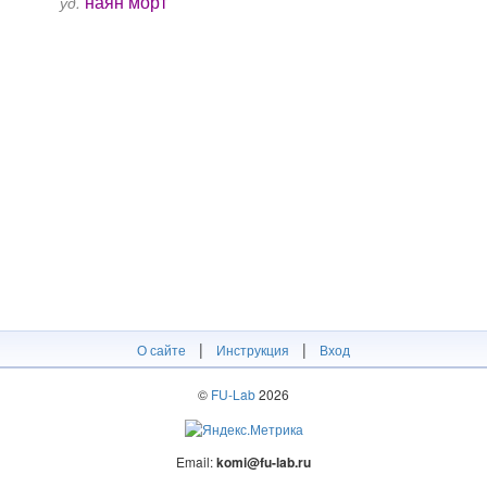
наян морт
уд.
|
|
О сайте
Инструкция
Вход
©
FU-Lab
2026
Email:
komi@fu-lab.ru