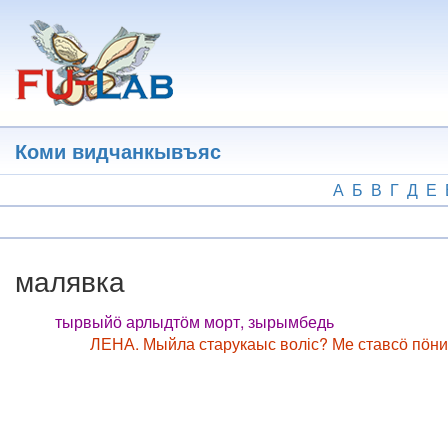
Перейти
к
основному
содержанию
Коми видчанкывъяс
А
Б
В
Г
Д
Е
малявка
тырвыйӧ арлыдтӧм морт, зырымбедь
ЛЕНА. Мыйла старукаыс воліс? Ме ставсӧ пӧнима