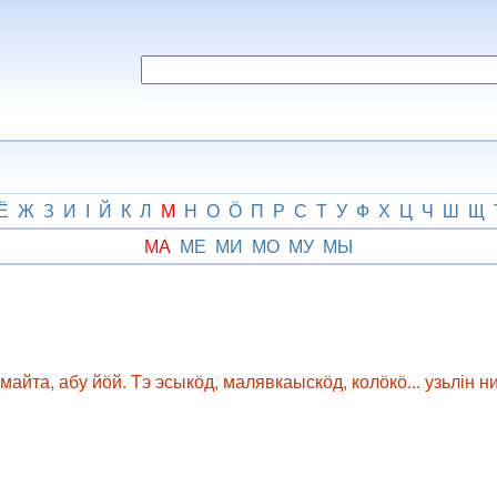
Ё
Ж
З
И
І
Й
К
Л
М
Н
О
Ӧ
П
Р
С
Т
У
Ф
Х
Ц
Ч
Ш
Щ
МА
МЕ
МИ
МО
МУ
МЫ
йта, абу йӧй. Тэ эсыкӧд, малявкаыскӧд, колӧкӧ... узьлін ни