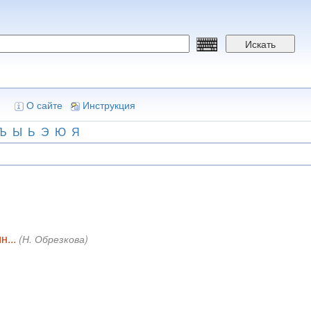
Искать
О сайте
Инструкция
Ъ
Ы
Ь
Э
Ю
Я
н...
(Н. Обрезкова)