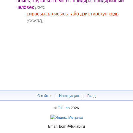
воысь, крукасьысь морт / придира, придирчивый
человек
(КРК)
сирасьысь-лясысь тайӧ дзик гирскун кодь
(ССКЗД)
|
|
О сайте
Инструкция
Вход
©
FU-Lab
2026
Email:
komi@fu-lab.ru