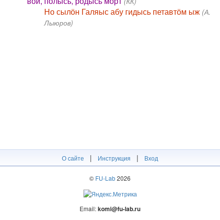
вӧй, полысь, родысь морт
(КК)
Но сылӧн Галяыс абу гидысь петавтӧм ыж
(А.
Лыюров)
|
|
О сайте
Инструкция
Вход
©
FU-Lab
2026
Email:
komi@fu-lab.ru