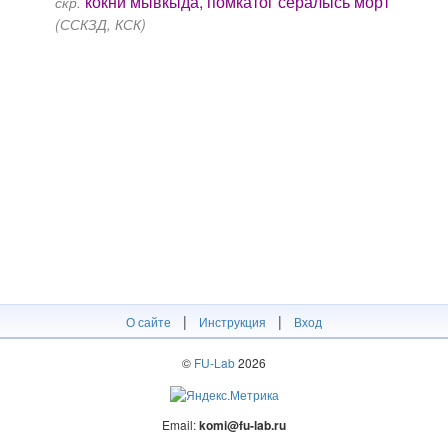
кокни мывкыда, помкатӧг сералысь морт
скр.
(ССКЗД, КСК)
|
|
О сайте
Инструкция
Вход
©
FU-Lab
2026
Email:
komi@fu-lab.ru