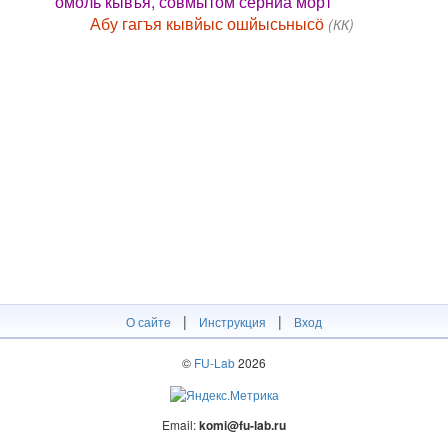
омӧль кывъя, сӧвмытӧм сёрниа морт
Абу гагъя кывйыс ошйысьнысӧ
(КК)
|
|
О сайте
Инструкция
Вход
©
FU-Lab
2026
Email:
komi@fu-lab.ru