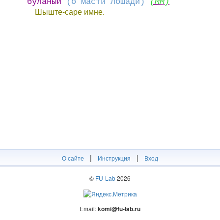
буланый
(о масти лошади)
(ММ)
Шыште-саре имне.
|
|
О сайте
Инструкция
Вход
©
FU-Lab
2026
Email:
komi@fu-lab.ru