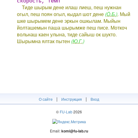
скорость, темп
Тиде шырым дене илаш лиеш, пеш нужнан
огыл, пеш поян огыл, кыдал шот дене
(Ӧ.Б.)
. Мый
шке шырымем дене эркын ошкылам. Мыйын
йолташемын паша шырымже пеш писе. Моткоч
вольнаш каен улына, тиде сайыш ок шукто.
Шырымна ялтак пытен
(Ю.Г.)
|
|
О сайте
Инструкция
Вход
©
FU-Lab
2026
Email:
komi@fu-lab.ru