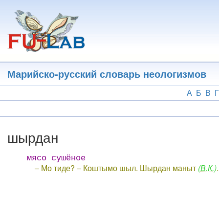
Перейти
к
основному
содержанию
Марийско-русский словарь неологизмов
А
Б
В
Г
шырдан
мясо сушёное
‒ Мо тиде? ‒ Коштымо шыл. Шырдан маныт
(В.К.)