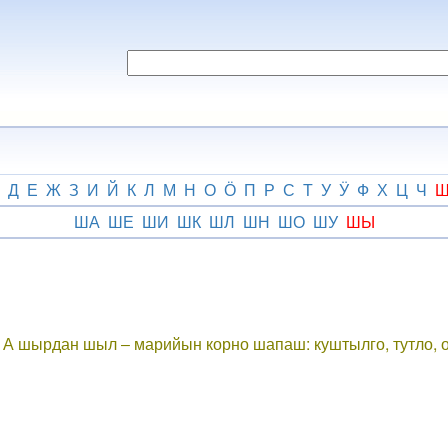
Д
Е
Ж
З
И
Й
К
Л
М
Н
О
Ӧ
П
Р
С
Т
У
Ӱ
Ф
Х
Ц
Ч
ША
ШЕ
ШИ
ШК
ШЛ
ШН
ШО
ШУ
ШЫ
. А шырдан шыл ‒ марийын корно шапаш: куштылго, тутло,