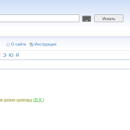
Искать
О сайте
Инструкция
Ш
Э
Ю
Я
 ок шоно шопаш
(В.К.)