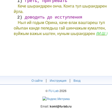
1)
греть, пригревать
Кече шыраҥдарен онча. Коҥга тул шыраҥдарен
йӱла.
2)
доводить до исступления
Ныл ий годым Орина, каче-влак ваштареш тул
ойыпан канде пеледыш гай шинчажым кумалтен,
вуйжым важык ыштен, нуным шыраҥдарен
(М.Ш.)
|
|
О сайте
Инструкция
Вход
©
FU-Lab
2026
Email:
komi@fu-lab.ru