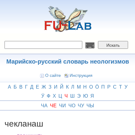
Перейти
к
основному
содержанию
Искать
Марийско-русский словарь неологизмов
О сайте
Инструкция
А
Б
В
Г
Д
Е
Ж
З
И
Й
К
Л
М
Н
О
Ӧ
П
Р
С
Т
У
Ӱ
Ф
Х
Ц
Ч
Ш
Э
Ю
Я
ЧА
ЧЕ
ЧИ
ЧО
ЧУ
ЧЫ
чекланаш