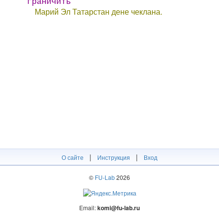
граничить
Марий Эл Татарстан дене чеклана.
|
|
О сайте
Инструкция
Вход
©
FU-Lab
2026
Email:
komi@fu-lab.ru