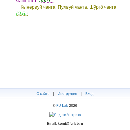
чашечка
анат.
Кынервуй чаҥга. Пулвуй чаҥга. Шӱргӧ чаҥга
(Ӧ.Б.)
|
|
О сайте
Инструкция
Вход
©
FU-Lab
2026
Email:
komi@fu-lab.ru