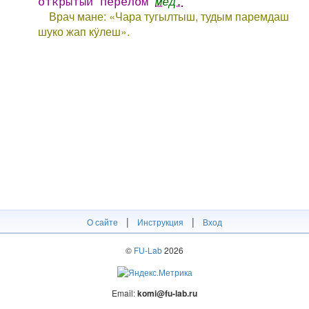
открытый перелом
мед.
Врач мане: «Чара тугылтыш, тудым паремдаш
шуко жап кӱлеш».
|
|
О сайте
Инструкция
Вход
©
FU-Lab
2026
Email:
komi@fu-lab.ru