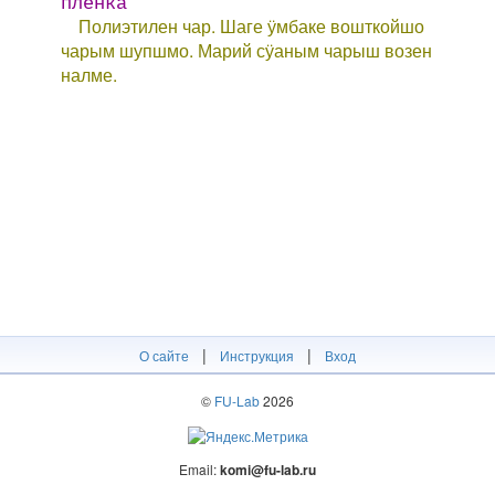
плёнка
Полиэтилен чар. Шаге ӱмбаке вошткойшо
чарым шупшмо. Марий сӱаным чарыш возен
налме.
|
|
О сайте
Инструкция
Вход
©
FU-Lab
2026
Email:
komi@fu-lab.ru