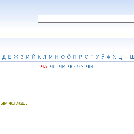
Д
Е
Ж
З
И
Й
К
Л
М
Н
О
Ӧ
П
Р
С
Т
У
Ӱ
Ф
Х
Ц
Ч
ЧА
ЧЕ
ЧИ
ЧО
ЧУ
ЧЫ
шым чаплаш.