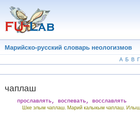
Перейти
к
основному
содержанию
Марийско-русский словарь неологизмов
А
Б
В
Г
чаплаш
прославлять, воспевать, восславлять
Шке элым чаплаш. Марий калыкым чаплаш. Илы