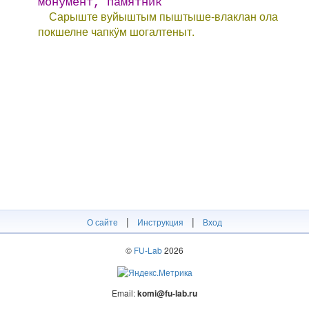
монумент, памятник
Сарыште вуйыштым пыштыше-влаклан ола
покшелне чапкӱм шогалтеныт.
|
|
О сайте
Инструкция
Вход
©
FU-Lab
2026
Email:
komi@fu-lab.ru