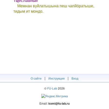
тщеславный
Мемнан вуйлатышына пеш чапйӧратыше,
тидым ит мондо.
|
|
О сайте
Инструкция
Вход
©
FU-Lab
2026
Email:
komi@fu-lab.ru