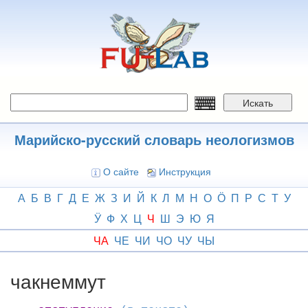
Перейти
к
основному
содержанию
Искать
Марийско-русский словарь неологизмов
О сайте
Инструкция
А
Б
В
Г
Д
Е
Ж
З
И
Й
К
Л
М
Н
О
Ӧ
П
Р
С
Т
У
Ӱ
Ф
Х
Ц
Ч
Ш
Э
Ю
Я
ЧА
ЧЕ
ЧИ
ЧО
ЧУ
ЧЫ
чакнеммут