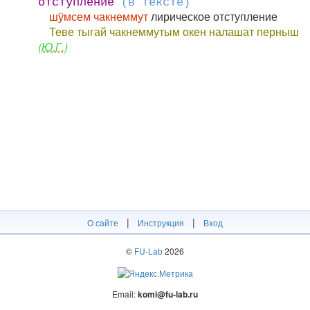
отступление
(в тексте)
шӱмсем чакнеммут
лирическое отступление
Теве тыгай чакнеммутым окен налашат перныш
(Ю.Г.)
|
|
О сайте
Инструкция
Вход
©
FU-Lab
2026
Email:
komi@fu-lab.ru