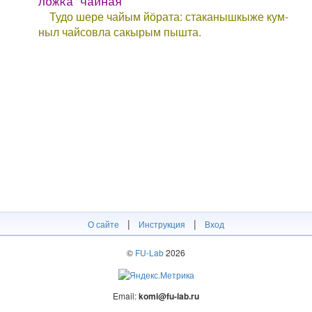
ложка чайная
Тудо шере чайым йӧрата: стаканышкыже кум-
ныл чайсовла сакырым пышта.
|
|
О сайте
Инструкция
Вход
©
FU-Lab
2026
Email:
komi@fu-lab.ru