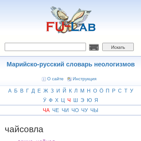
Перейти
к
основному
содержанию
Искать
Марийско-русский словарь неологизмов
О сайте
Инструкция
А
Б
В
Г
Д
Е
Ж
З
И
Й
К
Л
М
Н
О
Ӧ
П
Р
С
Т
У
Ӱ
Ф
Х
Ц
Ч
Ш
Э
Ю
Я
ЧА
ЧЕ
ЧИ
ЧО
ЧУ
ЧЫ
чайсовла