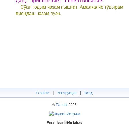
дар, приношение, пожертвование
Сӱан годым чазам пыштат. Амалкалче тӱвырам
вияҥдаш чазам пуэн.
|
|
О сайте
Инструкция
Вход
©
FU-Lab
2026
Email:
komi@fu-lab.ru