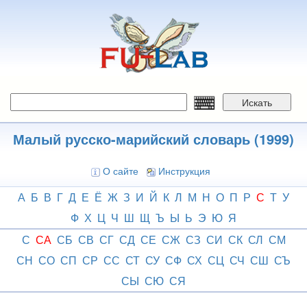
Перейти
к
основному
содержанию
Искать
Малый русско-марийский словарь (1999)
О сайте
Инструкция
А
Б
В
Г
Д
Е
Ё
Ж
З
И
Й
К
Л
М
Н
О
П
Р
С
Т
У
Ф
Х
Ц
Ч
Ш
Щ
Ъ
Ы
Ь
Э
Ю
Я
С
СА
СБ
СВ
СГ
СД
СЕ
СЖ
СЗ
СИ
СК
СЛ
СМ
СН
СО
СП
СР
СС
СТ
СУ
СФ
СХ
СЦ
СЧ
СШ
СЪ
СЫ
СЮ
СЯ