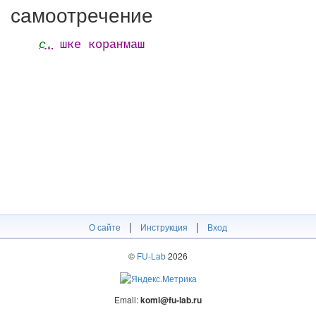
самоотречение
с.
шке кораҥмаш
|
|
О сайте
Инструкция
Вход
©
FU-Lab
2026
Email:
komi@fu-lab.ru