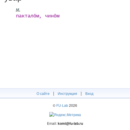
м.
пакталӧм, чинӧм
|
|
О сайте
Инструкция
Вход
©
FU-Lab
2026
Email:
komi@fu-lab.ru