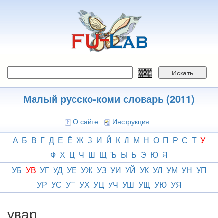
Перейти
к
основному
содержанию
Искать
Малый русско-коми словарь (2011)
О сайте
Инструкция
А
Б
В
Г
Д
Е
Ё
Ж
З
И
Й
К
Л
М
Н
О
П
Р
С
Т
У
Ф
Х
Ц
Ч
Ш
Щ
Ъ
Ы
Ь
Э
Ю
Я
УБ
УВ
УГ
УД
УЕ
УЖ
УЗ
УИ
УЙ
УК
УЛ
УМ
УН
УП
УР
УС
УТ
УХ
УЦ
УЧ
УШ
УЩ
УЮ
УЯ
увар