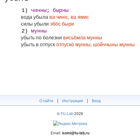
1)
чинны; бырны
вода убыла
ва чиніс, ва ямис
силы убыли
эбӧс быри
2)
мунны
убыть по болезни
висьӧмла мунны
убыть в отпуск
отпускӧ мунны, шойччыны мунны
|
|
О сайте
Инструкция
Вход
©
FU-Lab
2026
Email:
komi@fu-lab.ru