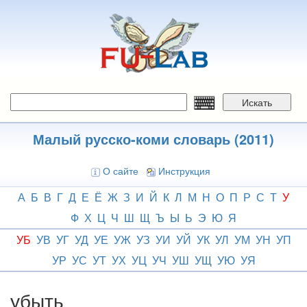
Перейти
к
основному
содержанию
Искать
Малый русско-коми словарь (2011)
О сайте
Инструкция
А
Б
В
Г
Д
Е
Ё
Ж
З
И
Й
К
Л
М
Н
О
П
Р
С
Т
У
Ф
Х
Ц
Ч
Ш
Щ
Ъ
Ы
Ь
Э
Ю
Я
УБ
УВ
УГ
УД
УЕ
УЖ
УЗ
УИ
УЙ
УК
УЛ
УМ
УН
УП
УР
УС
УТ
УХ
УЦ
УЧ
УШ
УЩ
УЮ
УЯ
убыть