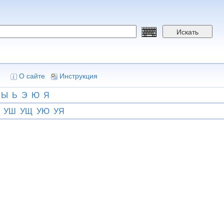
Искать
О сайте
Инструкция
Ы
Ь
Э
Ю
Я
УШ
УЩ
УЮ
УЯ