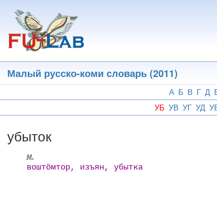
Перейти
к
основному
содержанию
Малый русско-коми словарь (2011)
А
Б
В
Г
Д
УБ
УВ
УГ
УД
У
убыток
м.
воштӧмтор, изъян, убытка