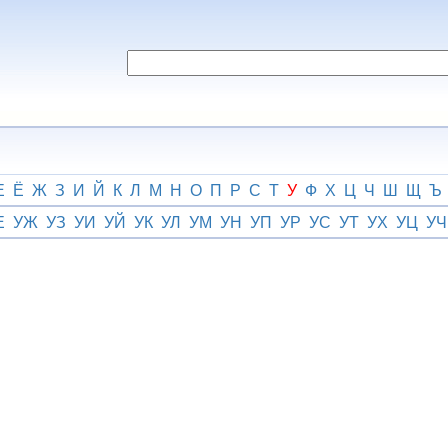
Е
Ё
Ж
З
И
Й
К
Л
М
Н
О
П
Р
С
Т
У
Ф
Х
Ц
Ч
Ш
Щ
Ъ
Е
УЖ
УЗ
УИ
УЙ
УК
УЛ
УМ
УН
УП
УР
УС
УТ
УХ
УЦ
УЧ