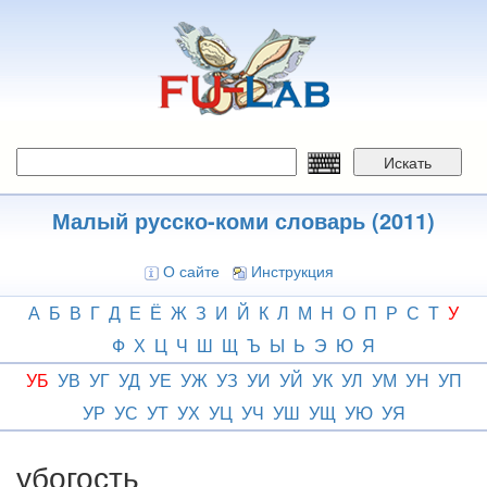
Перейти
к
основному
содержанию
Искать
Малый русско-коми словарь (2011)
О сайте
Инструкция
А
Б
В
Г
Д
Е
Ё
Ж
З
И
Й
К
Л
М
Н
О
П
Р
С
Т
У
Ф
Х
Ц
Ч
Ш
Щ
Ъ
Ы
Ь
Э
Ю
Я
УБ
УВ
УГ
УД
УЕ
УЖ
УЗ
УИ
УЙ
УК
УЛ
УМ
УН
УП
УР
УС
УТ
УХ
УЦ
УЧ
УШ
УЩ
УЮ
УЯ
убогость