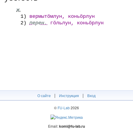
ж.
1)
вермытӧмлун, коньӧрлун
2)
перен.
гӧльлун, коньӧрлун
|
|
О сайте
Инструкция
Вход
©
FU-Lab
2026
Email:
komi@fu-lab.ru