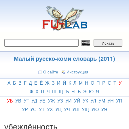
Перейти
к
основному
содержанию
Искать
Малый русско-коми словарь (2011)
О сайте
Инструкция
А
Б
В
Г
Д
Е
Ё
Ж
З
И
Й
К
Л
М
Н
О
П
Р
С
Т
У
Ф
Х
Ц
Ч
Ш
Щ
Ъ
Ы
Ь
Э
Ю
Я
УБ
УВ
УГ
УД
УЕ
УЖ
УЗ
УИ
УЙ
УК
УЛ
УМ
УН
УП
УР
УС
УТ
УХ
УЦ
УЧ
УШ
УЩ
УЮ
УЯ
убеждённость