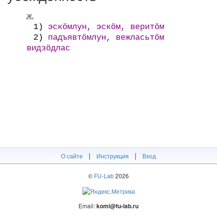
ж.
1)
эскӧмлун, эскӧм, веритӧм
2)
падъявтӧмлун, вежласьтӧм
видзӧдлас
|
|
О сайте
Инструкция
Вход
©
FU-Lab
2026
Email:
komi@fu-lab.ru