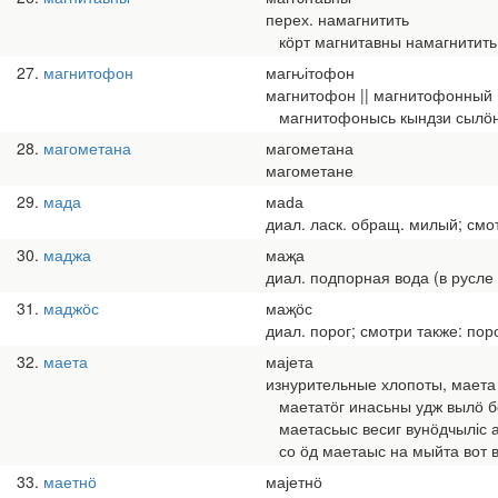
перех. намагнитить
кӧрт магнитавны намагнитить
27
магнитофон
магԋітофон
магнитофон || магнитофонный
магнитофонысь кындзи сылӧн и
28
магометана
магометана
магометане
29
мада
маԁа
диал. ласк. обращ. милый; смо
30
маджа
маҗа
диал. подпорная вода (в русл
31
маджӧс
маҗӧс
диал. порог; смотри также: поро
32
маета
мајета
изнурительные хлопоты, маета п
маетатӧг инасьны удж вылӧ бе
маетасьыс весиг вунӧдчыліс а
со ӧд маетаыс на мыйта вот в
33
маетнӧ
мајетнӧ