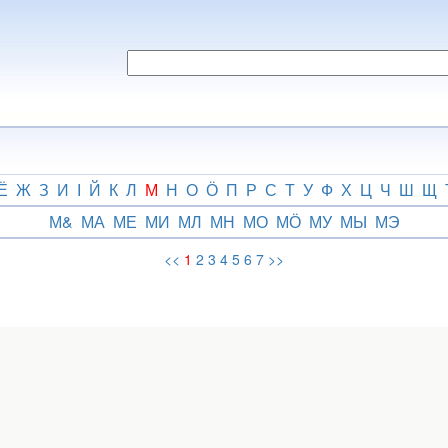
Ё
Ж
З
И
І
Й
К
Л
М
Н
О
Ӧ
П
Р
С
Т
У
Ф
Х
Ц
Ч
Ш
Щ
М&
МА
МЕ
МИ
МЛ
МН
МО
МӦ
МУ
МЫ
МЭ
<<
1
2
3
4
5
6
7
>>