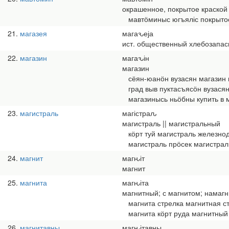
окрашенное, покрытое краской
мавтӧминыс югъяліс покрытое 
21
магазея
магаԅеја
ист. общественный хлебозапас
22
магазин
магаԅін
магазин
сёян-юанӧн вузасян магазин 
град выв пуктасъясӧн вузасян
магазинысь ньӧбны купить в ма
23
магистраль
магістраԉ
магистраль || магистральный
кӧрт туй магистраль железно
магистраль прӧсек магистрал
24
магнит
магԋіт
магнит
25
магнита
магԋіта
магнитный; с магнитом; намаг
магнита стрелка магнитная с
магнита кӧрт руда магнитный
26
магнитавны
магԋітавны