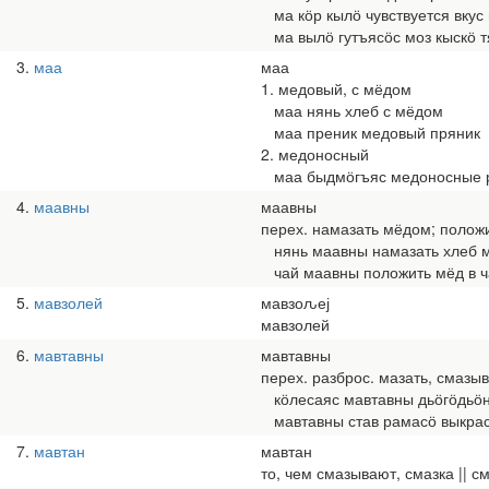
ма кӧр кылӧ чувствуется вкус
ма вылӧ гутъясӧс моз кыскӧ т
3
маа
маа
1. медовый, с мёдом
маа нянь хлеб с мёдом
маа преник медовый пряник
2. медоносный
маа быдмӧгъяс медоносные 
4
маавны
маавны
перех. намазать мёдом; положи
нянь маавны намазать хлеб 
чай маавны положить мёд в ч
5
мавзолей
мавзоԉеј
мавзолей
6
мавтавны
мавтавны
перех. разброс. мазать, смазыв
кӧлесаяс мавтавны дьӧгӧдьӧн 
мавтавны став рамасӧ выкрас
7
мавтан
мавтан
то, чем смазывают, смазка || с