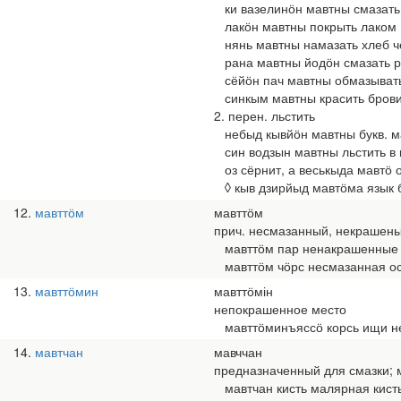
ки вазелинӧн мавтны смазать
лакӧн мавтны покрыть лаком
нянь мавтны намазать хлеб ч
рана мавтны йодӧн смазать р
сёйӧн пач мавтны обмазывать
синкым мавтны красить бров
2. перен. льстить
небыд кывйӧн мавтны букв. м
син водзын мавтны льстить в 
оз сёрнит, а веськыда мавтӧ о
◊ кыв дзирйыд мавтӧма язык бе
12
мавттӧм
мавттӧм
прич. несмазанный, некрашен
мавттӧм пар ненакрашенные 
мавттӧм чӧрс несмазанная о
13
мавттӧмин
мавттӧмін
непокрашенное место
мавттӧминъяссӧ корсь ищи н
14
мавтчан
мавччан
предназначенный для смазки; м
мавтчан кисть малярная кист