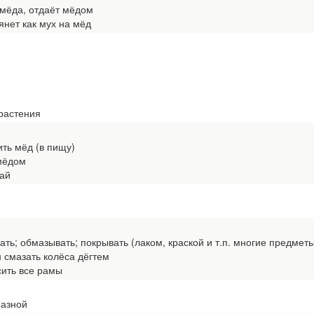
 мёда, отдаёт мёдом
янет как мух на мёд
растения
ть мёд (в пищу)
мёдом
ай
ать; обмазывать; покрывать (лаком, краской и т.п. многие предмет
смазать колёса дёгтем
ить все рамы
мазной