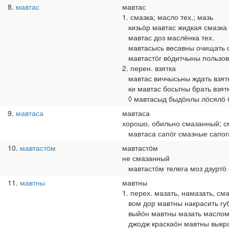
8
мавтас
мавтас
1. смазка; масло тех.; мазь
кизьӧр мавтас жидкая смазка
мавтас доз маслёнка тех.
мавтасысь весавны очищать о
мавтастӧг вӧдитчыны пользова
2. перен. взятка
мавтас виччысьны ждать взят
ки мавтас босьтны брать взят
◊ мавтасыд быдӧнлы лӧсялӧ бу
9
мавтаса
мавтаса
хорошо, обильно смазанный; с
мавтаса сапӧг смазные сапог
10
мавтастӧм
мавтастӧм
не смазанный
мавтастӧм телега моз дзуртӧ с
11
мавтны
мавтны
1. перех. мазать, намазать, сма
вом дор мавтны накрасить гу
выйӧн мавтны мазать масло
джодж краскаӧн мавтны выкра