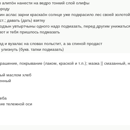
алипӧн нанести на ведро тонкий слой олифы
ороду
 аслас зарни краскаӧн солнце уже подкрасило лес своей золотой
т.; давать (дать) взятку
дзын увтыртчыны одного надо подмазать, перед другим унижатьс
от и тебя пришлось подмазать
и вузалас на словах польстит, а за спиной продаст
лизнуть (букв. тапки подмазать)
крашение, покрывание (лаком, краской и т.п.); мазка || смазанны
ый маслом хлеб
енный
еба
ие тележной оси