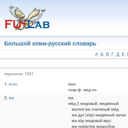
Перейти
к
основному
содержанию
Большой коми-русский словарь
А
Б
В
Г
Д
Е
терминов:
1521
1
м'он
мон
сокр.ф. мед он
2
ма
ма
мёд || медовый, медвяный
малязі ма пчелиный мёд
ма дук (кӧр) медвяный запах
ма кӧр медовый вкус
ма чукӧртӧм медосбор