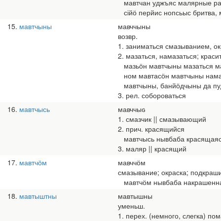
мавтчан уджъяс малярные р
сійӧ перйис нопсьыс бритва, м
15
мавтчыны
мавччыны
возвр.
1. заниматься смазыванием, о
2. мазаться, намазаться; краси
мазьӧн мавтчыны мазаться м
ном мавтасӧн мавтчыны нама
мавтчыны, банйӧдчыны да пуд
3. рел. собороваться
16
мавтчысь
мавччыԍ
1. смазчик || смазывающий
2. прич. красящийся
мавтчысь нывбаба красящая
3. маляр || красящий
17
мавтчӧм
мавччӧм
смазывание; окраска; подкраш
мавтчӧм нывбаба накрашенн
18
мавтыштны
мавтышны
уменьш.
1. перех. (немного, слегка) по