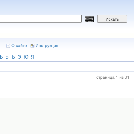
Искать
О сайте
Инструкция
Ъ
Ы
Ь
Э
Ю
Я
страница 1 из 31