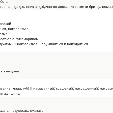
аботы
автчан да дзоляник видзӧдчан он достал из котомки бритву, помаз
краской
ться, накраситься
азью
заться антикомарином
ритчыны накраситься, нарумяниться и напудриться
ся женщина
ивание (лица, губ) || намазанный; крашеный; накрашенный; накрас
ая женщина
мазать, подмазать, смазать