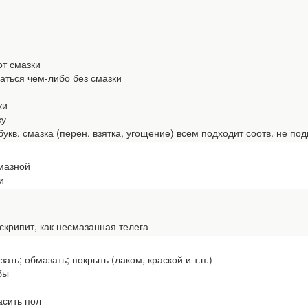
т смазки
ться чем-либо без смазки
ки
ку
кв. смазка (перен. взятка, угощение) всем подходит соотв. не п
мазной
и
крипит, как несмазанная телега
зать; обмазать; покрыть (лаком, краской и т.п.)
бы
м
сить пол