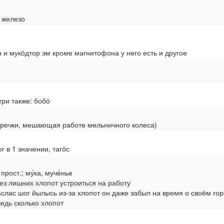
 железо
 мукӧдтор эм кроме магнитофона у него есть и другое
три также: бобӧ
е речки, мешающая работе мельничного колеса)
г в 1 значении, тагӧс
рост.; му́ка, муче́нье
з лишних хлопот устроиться на работу
слас шог йылысь из-за хлопот он даже забыл на время о своём гор
едь сколько хлопот