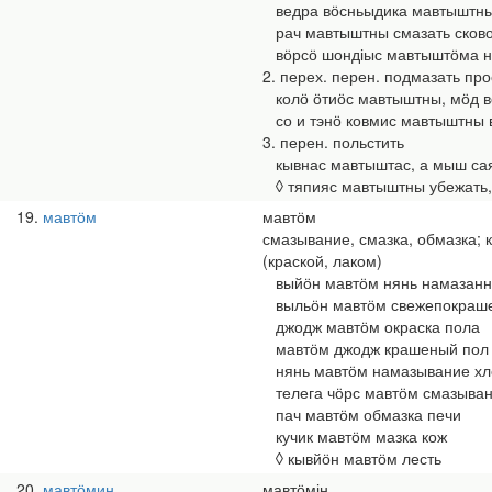
ведра вӧсньыдика мавтыштны 
рач мавтыштны смазать сков
вӧрсӧ шондіыс мавтыштӧма нин
2. перех. перен. подмазать прос
колӧ ӧтиӧс мавтыштны, мӧд во
со и тэнӧ ковмис мавтыштны в
3. перен. польстить
кывнас мавтыштас, а мыш саяд 
◊ тяпияс мавтыштны убежать, у
19
мавтӧм
мавтӧм
смазывание, смазка, обмазка; 
(краской, лаком)
выйӧн мавтӧм нянь намазанн
выльӧн мавтӧм свежепокраш
джодж мавтӧм окраска пола
мавтӧм джодж крашеный пол
нянь мавтӧм намазывание хл
телега чӧрс мавтӧм смазыван
пач мавтӧм обмазка печи
кучик мавтӧм мазка кож
◊ кывйӧн мавтӧм лесть
20
мавтӧмин
мавтӧмін