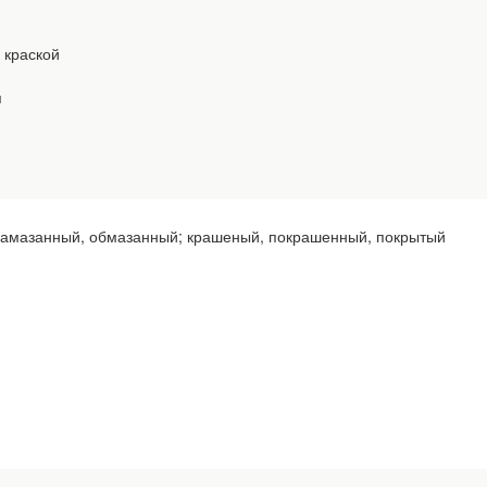
 краской
я
й, намазанный, обмазанный; крашеный, покрашенный, покрытый