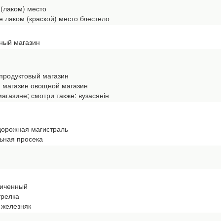
 (лаком) место
лаком (краской) место блестело
ный магазин
продуктовый магазин
 магазин овощной магазин
газине; смотри также: вузасянін
дорожная магистраль
ьная просека
ниченный
трелка
 железняк