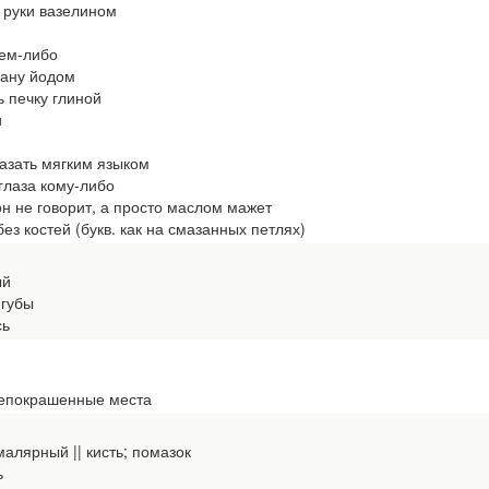
 руки вазелином
ем-либо
ану йодом
 печку глиной
и
азать мягким языком
глаза кому-либо
н не говорит, а просто маслом мажет
з костей (букв. как на смазанных петлях)
ый
губы
сь
епокрашенные места
алярный || кисть; помазок
ь